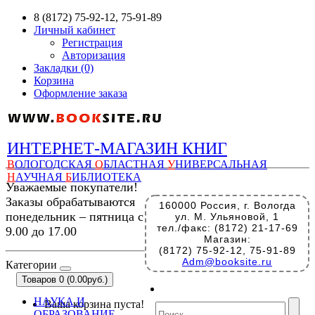
8 (8172) 75-92-12, 75-91-89
Личный кабинет
Регистрация
Авторизация
Закладки (0)
Корзина
Оформление заказа
ИНТЕРНЕТ-МАГАЗИН КНИГ
В
ОЛОГОДСКАЯ
О
БЛАСТНАЯ
У
НИВЕРСАЛЬНАЯ
Н
АУЧНАЯ
Б
ИБЛИОТЕКА
Уважаемые покупатели!
Заказы обрабатываются
160000 Россия, г. Вологда
понедельник – пятница с
ул. М. Ульяновой, 1
тел./факс: (8172) 21-17-69
9.00 до 17.00
Магазин:
(8172) 75-92-12, 75-91-89
Adm@booksite.ru
Категории
Товаров 0 (0.00руб.)
НАУКА И
Ваша корзина пуста!
ОБРАЗОВАНИЕ