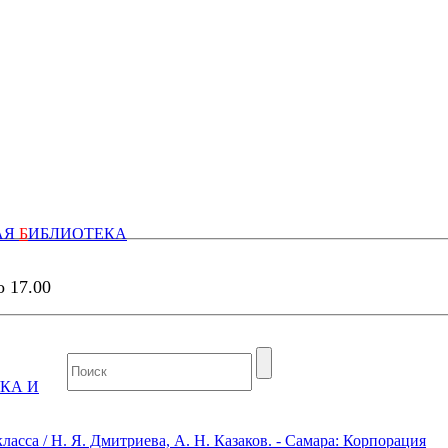
АЯ
Б
ИБЛИОТЕКА
о 17.00
КА И
сса / Н. Я. Дмитриева, А. Н. Казаков. - Самара: Корпорация