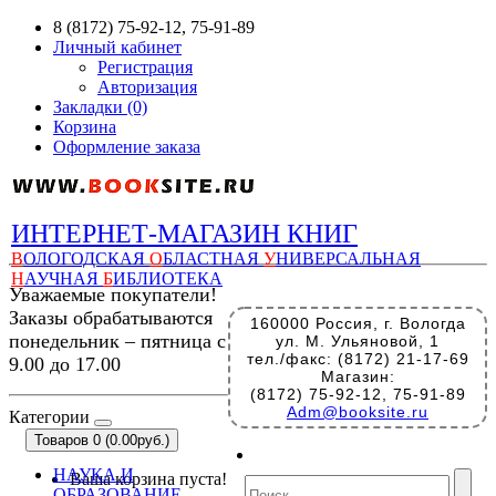
8 (8172) 75-92-12, 75-91-89
Личный кабинет
Регистрация
Авторизация
Закладки (0)
Корзина
Оформление заказа
ИНТЕРНЕТ-МАГАЗИН КНИГ
В
ОЛОГОДСКАЯ
О
БЛАСТНАЯ
У
НИВЕРСАЛЬНАЯ
Н
АУЧНАЯ
Б
ИБЛИОТЕКА
Уважаемые покупатели!
Заказы обрабатываются
160000 Россия, г. Вологда
понедельник – пятница с
ул. М. Ульяновой, 1
тел./факс: (8172) 21-17-69
9.00 до 17.00
Магазин:
(8172) 75-92-12, 75-91-89
Adm@booksite.ru
Категории
Товаров 0 (0.00руб.)
НАУКА И
Ваша корзина пуста!
ОБРАЗОВАНИЕ