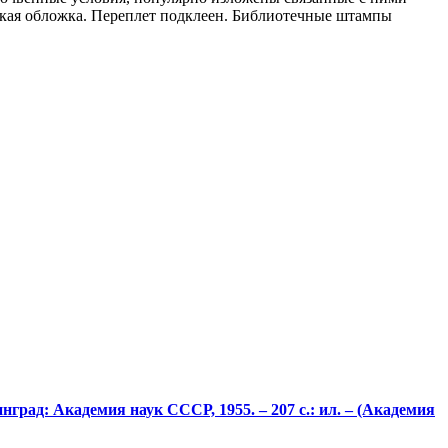
ягкая обложка. Переплет подклеен. Библиотечные штампы
нград: Академия наук СССР, 1955. – 207 с.: ил. – (Академия