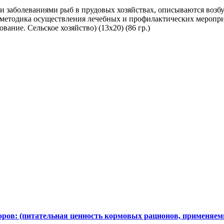
 заболеваниями рыб в прудовых хозяйствах, описываются возбу
 методика осуществления лечебных и профилактических меропри
ание. Сельское хозяйство) (13х20) (86 гр.)
ров: (питательная ценность кормовых рационов, применяе