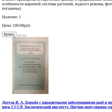
особенности корневой системы растений, водного режима, фот
погашены)
Наличие: 1
Цена: 100.00руб.
Купить
Догель В. А. Борьба с паразитными заболеваниями рыб в пруд
наук СССР. Зоологический институт. Научно-популярная се