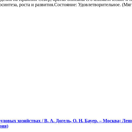
осинтеза, роста и развития.Состояние: Удовлетворительное. (М
овых хозяйствах / В. А. Догель, О. Н. Бауер. – Москва; Лени
рия)