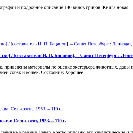
рафии и подробное описание 146 видов грибов. Книга новая
 / [составитель Н. П. Бацанов]. – Санкт Петербург : Лениздат,
ек, приведены материалы по оценке экстерьера животных, даны
зней собак и кошек. Состояние: Хорошее
ва: Сельхозгиз, 1953. – 110 с.
делия на Крайний Север, кратко описаны его климатические и 