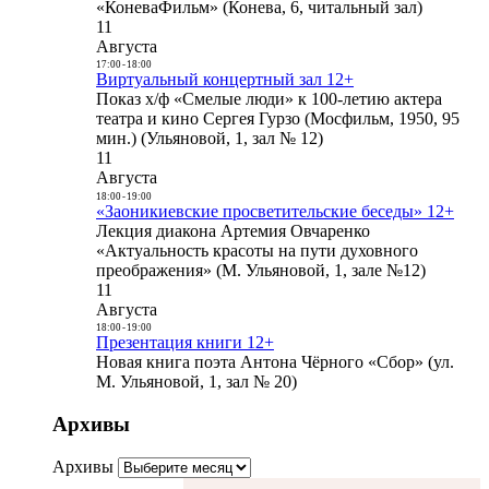
«КоневаФильм» (Конева, 6, читальный зал)
11
Августа
17:00
-
18:00
Виртуальный концертный зал 12+
Показ х/ф «Смелые люди» к 100-летию актера
театра и кино Сергея Гурзо (Мосфильм, 1950, 95
мин.) (Ульяновой, 1, зал № 12)
11
Августа
18:00
-
19:00
«Заоникиевские просветительские беседы» 12+
Лекция диакона Артемия Овчаренко
«Актуальность красоты на пути духовного
преображения» (М. Ульяновой, 1, зале №12)
11
Августа
18:00
-
19:00
Презентация книги 12+
Новая книга поэта Антона Чёрного «Сбор» (ул.
М. Ульяновой, 1, зал № 20)
Архивы
Архивы