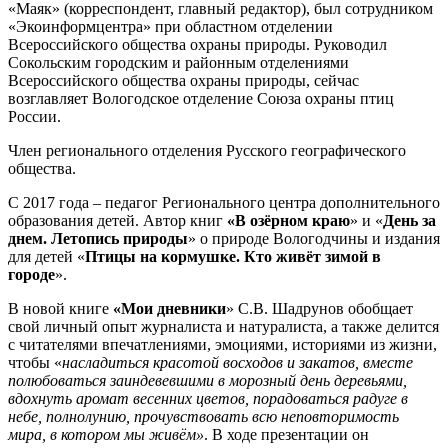
«Маяк» (корреспондент, главный редактор), был сотрудником
«Экоинформцентра» при областном отделении
Всероссийского общества охраны природы. Руководил
Сокольским городским и районным отделениями
Всероссийского общества охраны природы, сейчас
возглавляет Вологодское отделение Союза охраны птиц
России.
Член регионального отделения Русского географического
общества.
С 2017 года – педагог Регионального центра дополнительного
образования детей. Автор книг
«В озёрном краю
» и «
День за
днем. Летопись природы
» о природе Вологодчины и издания
для детей «
Птицы на кормушке. Кто живёт зимой в
городе
».
В новой книге
«Мои дневники
» С.В. Шадрунов обобщает
свой личный опыт журналиста и натуралиста, а также делится
с читателями впечатлениями, эмоциями, историями из жизни,
чтобы «
насладиться красотой восходов и закатов, вместе
полюбоваться заиндевевшими в морозный день деревьями,
вдохнуть аромат весенних цветов, порадоваться радуге в
небе, полнолунию, прочувствовать всю неповторимость
мира, в котором мы живём»
. В ходе презентации он