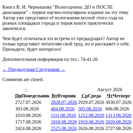
Книга В. И. Чернышова "Вологодчина: ДО и ПОСЛЕ
динозавров" - первое научно-популярное издание на эту тему.
Автор уже представил её вологжанам весной этого года на
разных площадках города и тираж книги практически
закончился.
Чем будет отличаться эта встреча от предыдущих? Автор не
только представит читателям свой труд, но и расскажет о себе.
Приходите, будет интересно!
Дополнительная информация по тел.: 74-41-26
←
Предыдущая
Следующая
→
Comments are closed.
<
Август 2026
Пн
Понедельник
Вт
Вторник
Ср
Среда
Чт
Четверг
27
27.07.2026
28
28.07.2026
29
29.07.2026
30
30.07.2026
3
03.08.2026
4
04.08.2026
5
05.08.2026
6
06.08.2026
10
10.08.2026
11
11.08.2026
12
12.08.2026
13
13.08.2026
17
17.08.2026
18
18.08.2026
19
19.08.2026
20
20.08.2026
24
24.08.2026
25
25.08.2026
26
26.08.2026
27
27.08.2026