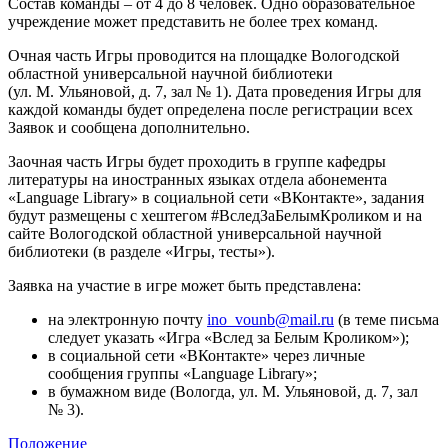
Состав команды – от 4 до 8 человек. Одно образовательное
учреждение может представить не более трех команд.
Очная часть Игры проводится на площадке Вологодской
областной универсальной научной библиотеки
(ул. М. Ульяновой, д. 7, зал № 1). Дата проведения Игры для
каждой команды будет определена после регистрации всех
Заявок и сообщена дополнительно.
Заочная часть Игры будет проходить в группе кафедры
литературы на иностранных языках отдела абонемента
«Language Library» в социальной сети «ВКонтакте», задания
будут размещены с хештегом #ВследЗаБелымКроликом и на
сайте Вологодской областной универсальной научной
библиотеки (в разделе «Игры, тесты»).
Заявка на участие в игре может быть представлена:
на электронную почту
ino_vounb@mail.ru
(в теме письма
следует указать «Игра «Вслед за Белым Кроликом»);
в социальной сети «ВКонтакте» через личные
сообщения группы «Language Library»;
в бумажном виде (Вологда, ул. М. Ульяновой, д. 7, зал
№ 3).
Положение