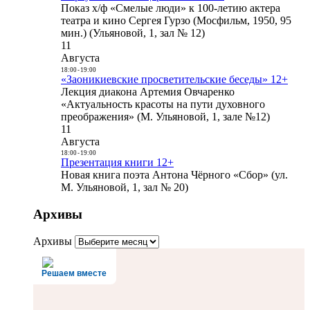
Показ х/ф «Смелые люди» к 100-летию актера
театра и кино Сергея Гурзо (Мосфильм, 1950, 95
мин.) (Ульяновой, 1, зал № 12)
11
Августа
18:00
-
19:00
«Заоникиевские просветительские беседы» 12+
Лекция диакона Артемия Овчаренко
«Актуальность красоты на пути духовного
преображения» (М. Ульяновой, 1, зале №12)
11
Августа
18:00
-
19:00
Презентация книги 12+
Новая книга поэта Антона Чёрного «Сбор» (ул.
М. Ульяновой, 1, зал № 20)
Архивы
Архивы
Решаем вместе