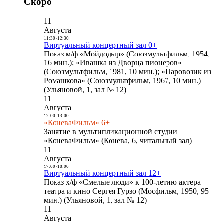
Скоро
11
Августа
11:30
-
12:30
Виртуальный концертный зал 0+
Показ м/ф «Мойдодыр» (Союзмультфильм, 1954,
16 мин.); «Ивашка из Дворца пионеров»
(Союзмультфильм, 1981, 10 мин.); «Паровозик из
Ромашкова» (Союзмультфильм, 1967, 10 мин.)
(Ульяновой, 1, зал № 12)
11
Августа
12:00
-
13:00
«КоневаФильм» 6+
Занятие в мультипликационной студии
«КоневаФильм» (Конева, 6, читальный зал)
11
Августа
17:00
-
18:00
Виртуальный концертный зал 12+
Показ х/ф «Смелые люди» к 100-летию актера
театра и кино Сергея Гурзо (Мосфильм, 1950, 95
мин.) (Ульяновой, 1, зал № 12)
11
Августа