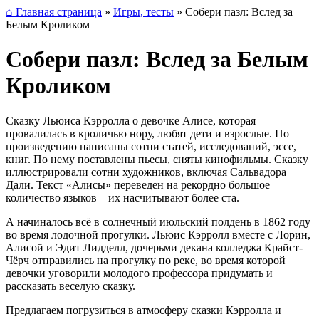
⌂ Главная страница
»
Игры, тесты
»
Собери пазл: Вслед за
Белым Кроликом
Собери пазл: Вслед за Белым
Кроликом
Сказку Льюиса Кэрролла о девочке Алисе, которая
провалилась в кроличью нору, любят дети и взрослые. По
произведению написаны сотни статей, исследований, эссе,
книг. По нему поставлены пьесы, сняты кинофильмы. Сказку
иллюстрировали сотни художников, включая Сальвадора
Дали. Текст «Алисы» переведен на рекордно большое
количество языков – их насчитывают более ста.
А начиналось всё в солнечный июльский полдень в 1862 году
во время лодочной прогулки. Льюис Кэрролл вместе с Лорин,
Алисой и Эдит Лидделл, дочерьми декана колледжа Крайст-
Чёрч отправились на прогулку по реке, во время которой
девочки уговорили молодого профессора придумать и
рассказать веселую сказку.
Предлагаем погрузиться в атмосферу сказки Кэрролла и