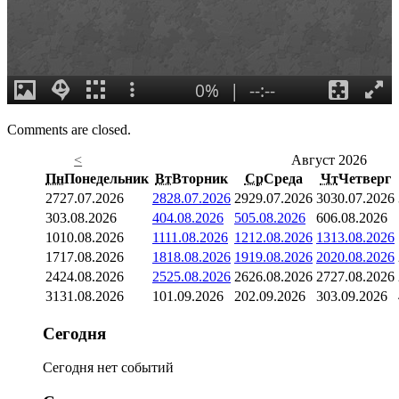
Comments are closed.
<
Август 2026
Пн
Понедельник
Вт
Вторник
Ср
Среда
Чт
Четверг
27
27.07.2026
28
28.07.2026
29
29.07.2026
30
30.07.2026
3
03.08.2026
4
04.08.2026
5
05.08.2026
6
06.08.2026
10
10.08.2026
11
11.08.2026
12
12.08.2026
13
13.08.2026
17
17.08.2026
18
18.08.2026
19
19.08.2026
20
20.08.2026
24
24.08.2026
25
25.08.2026
26
26.08.2026
27
27.08.2026
31
31.08.2026
1
01.09.2026
2
02.09.2026
3
03.09.2026
Сегодня
Сегодня нет событий