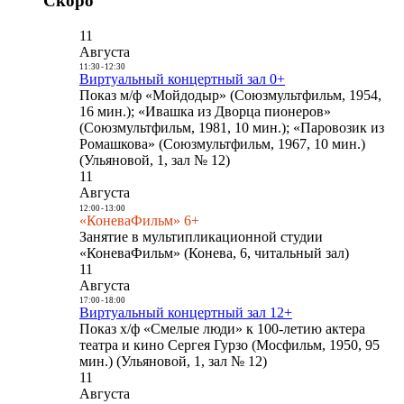
Скоро
11
Августа
11:30
-
12:30
Виртуальный концертный зал 0+
Показ м/ф «Мойдодыр» (Союзмультфильм, 1954,
16 мин.); «Ивашка из Дворца пионеров»
(Союзмультфильм, 1981, 10 мин.); «Паровозик из
Ромашкова» (Союзмультфильм, 1967, 10 мин.)
(Ульяновой, 1, зал № 12)
11
Августа
12:00
-
13:00
«КоневаФильм» 6+
Занятие в мультипликационной студии
«КоневаФильм» (Конева, 6, читальный зал)
11
Августа
17:00
-
18:00
Виртуальный концертный зал 12+
Показ х/ф «Смелые люди» к 100-летию актера
театра и кино Сергея Гурзо (Мосфильм, 1950, 95
мин.) (Ульяновой, 1, зал № 12)
11
Августа