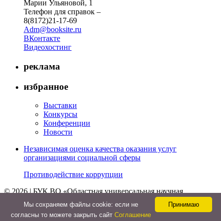
Марии Ульяновой, 1
Телефон для справок –
8(8172)21-17-69
Adm@booksite.ru
ВКонтакте
Видеохостинг
реклама
избранное
Выставки
Конкурсы
Конференции
Новости
Независимая оценка качества оказания услуг
организациями социальной сферы
Противодействие коррупции
© 2026 | БУК ВО «Областная универсальная научная
библиотека»
Мы cохраняем файлы cookie: если не
Принимаю
↑
согласны то можете закрыть сайт
Соглашение