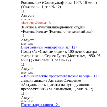
Ромашкова» (Союзмультфильм, 1967, 10 мин.)
(Ульяновой, 1, зал № 12)
11
Августа
12:00
-
13:00
«КоневаФильм» 6+
Занятие в мультипликационной студии
«КоневаФильм» (Конева, 6, читальный зал)
11
Августа
17:00
-
18:00
Виртуальный концертный зал 12+
Показ х/ф «Смелые люди» к 100-летию актера
театра и кино Сергея Гурзо (Мосфильм, 1950, 95
мин.) (Ульяновой, 1, зал № 12)
11
Августа
18:00
-
19:00
«Заоникиевские просветительские беседы» 12+
Лекция диакона Артемия Овчаренко
«Актуальность красоты на пути духовного
преображения» (М. Ульяновой, 1, зале №12)
11
Августа
18:00
-
19:00
Презентация книги 12+