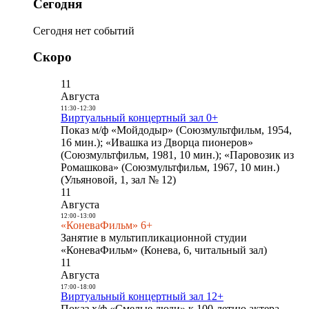
Сегодня
Сегодня нет событий
Скоро
11
Августа
11:30
-
12:30
Виртуальный концертный зал 0+
Показ м/ф «Мойдодыр» (Союзмультфильм, 1954,
16 мин.); «Ивашка из Дворца пионеров»
(Союзмультфильм, 1981, 10 мин.); «Паровозик из
Ромашкова» (Союзмультфильм, 1967, 10 мин.)
(Ульяновой, 1, зал № 12)
11
Августа
12:00
-
13:00
«КоневаФильм» 6+
Занятие в мультипликационной студии
«КоневаФильм» (Конева, 6, читальный зал)
11
Августа
17:00
-
18:00
Виртуальный концертный зал 12+
Показ х/ф «Смелые люди» к 100-летию актера