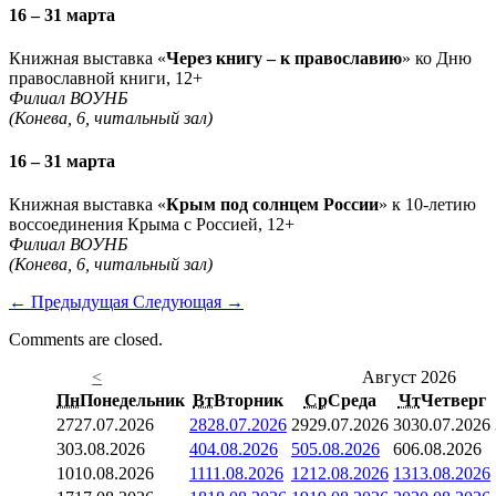
16 – 31 марта
Книжная выставка «
Через книгу – к православию
» ко Дню
православной книги, 12+
Филиал ВОУНБ
(Конева, 6, читальный зал)
16 – 31 марта
Книжная выставка «
Крым под солнцем России
» к 10-летию
воссоединения Крыма с Россией, 12+
Филиал ВОУНБ
(Конева, 6, читальный зал)
←
Предыдущая
Следующая
→
Comments are closed.
<
Август 2026
Пн
Понедельник
Вт
Вторник
Ср
Среда
Чт
Четверг
27
27.07.2026
28
28.07.2026
29
29.07.2026
30
30.07.2026
3
03.08.2026
4
04.08.2026
5
05.08.2026
6
06.08.2026
10
10.08.2026
11
11.08.2026
12
12.08.2026
13
13.08.2026