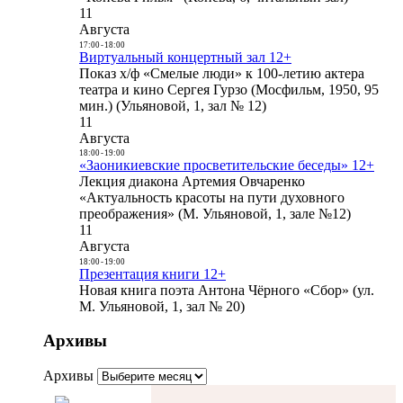
11
Августа
17:00
-
18:00
Виртуальный концертный зал 12+
Показ х/ф «Смелые люди» к 100-летию актера
театра и кино Сергея Гурзо (Мосфильм, 1950, 95
мин.) (Ульяновой, 1, зал № 12)
11
Августа
18:00
-
19:00
«Заоникиевские просветительские беседы» 12+
Лекция диакона Артемия Овчаренко
«Актуальность красоты на пути духовного
преображения» (М. Ульяновой, 1, зале №12)
11
Августа
18:00
-
19:00
Презентация книги 12+
Новая книга поэта Антона Чёрного «Сбор» (ул.
М. Ульяновой, 1, зал № 20)
Архивы
Архивы