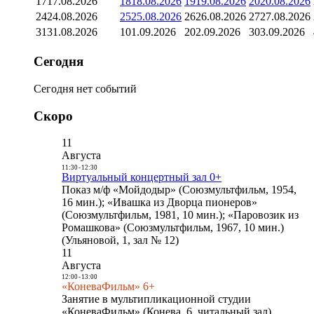
17
17.08.2026
18
18.08.2026
19
19.08.2026
20
20.08.2026
24
24.08.2026
25
25.08.2026
26
26.08.2026
27
27.08.2026
31
31.08.2026
1
01.09.2026
2
02.09.2026
3
03.09.2026
Сегодня
Сегодня нет событий
Скоро
11
Августа
11:30
-
12:30
Виртуальный концертный зал 0+
Показ м/ф «Мойдодыр» (Союзмультфильм, 1954,
16 мин.); «Ивашка из Дворца пионеров»
(Союзмультфильм, 1981, 10 мин.); «Паровозик из
Ромашкова» (Союзмультфильм, 1967, 10 мин.)
(Ульяновой, 1, зал № 12)
11
Августа
12:00
-
13:00
«КоневаФильм» 6+
Занятие в мультипликационной студии
«КоневаФильм» (Конева, 6, читальный зал)