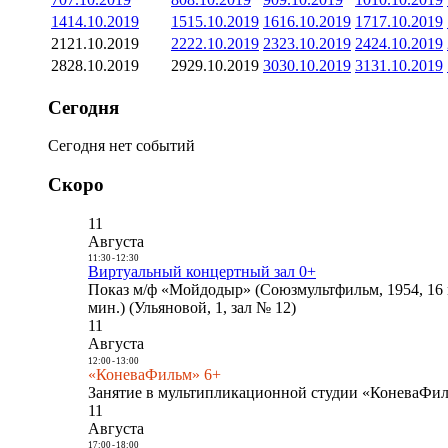
14
14.10.2019
15
15.10.2019
16
16.10.2019
17
17.10.2019
21
21.10.2019
22
22.10.2019
23
23.10.2019
24
24.10.2019
28
28.10.2019
29
29.10.2019
30
30.10.2019
31
31.10.2019
Сегодня
Сегодня нет событий
Скоро
11
Августа
11:30
-
12:30
Виртуальный концертный зал 0+
Показ м/ф «Мойдодыр» (Союзмультфильм, 1954, 16 
мин.) (Ульяновой, 1, зал № 12)
11
Августа
12:00
-
13:00
«КоневаФильм» 6+
Занятие в мультипликационной студии «КоневаФиль
11
Августа
17:00
-
18:00