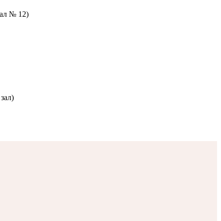
зал № 12)
зал)