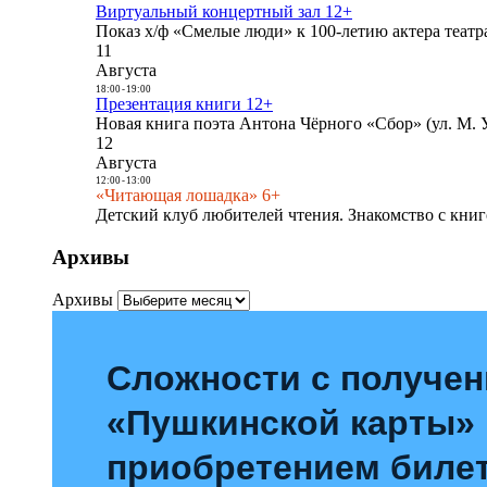
Виртуальный концертный зал 12+
Показ х/ф «Смелые люди» к 100-летию актера театра
11
Августа
18:00
-
19:00
Презентация книги 12+
Новая книга поэта Антона Чёрного «Сбор» (ул. М. У
12
Августа
12:00
-
13:00
«Читающая лошадка» 6+
Детский клуб любителей чтения. Знакомство с книг
Архивы
Архивы
Сложности с получе
«Пушкинской карты»
приобретением билет