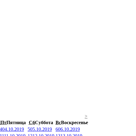
>
Пт
Пятница
Сб
Суббота
Вс
Воскресенье
4
04.10.2019
5
05.10.2019
6
06.10.2019
11
11.10.2019
12
12.10.2019
13
13.10.2019