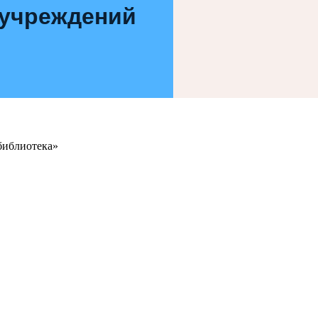
 учреждений
библиотека»