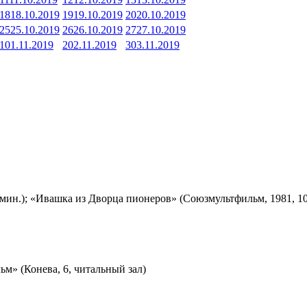
18
18.10.2019
19
19.10.2019
20
20.10.2019
25
25.10.2019
26
26.10.2019
27
27.10.2019
1
01.11.2019
2
02.11.2019
3
03.11.2019
мин.); «Ивашка из Дворца пионеров» (Союзмультфильм, 1981, 10
м» (Конева, 6, читальный зал)