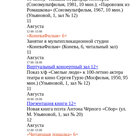
(Союзмультфильм, 1981, 10 мин.); «Паровозик из
Ромашкова» (Союзмультфильм, 1967, 10 мин.)
(Ульяновой, 1, зал № 12)
11
Августа
12:00
-
13:00
«КоневаФильм» 6+
Занятие в мультипликационной студии
«КоневаФильм» (Конева, 6, читальный зал)
11
Августа
17:00
-
18:00
Виртуальный концертный зал 12+
Показ х/ф «Смелые люди» к 100-летию актера
театра и кино Сергея Гурзо (Мосфильм, 1950, 95
мин.) (Ульяновой, 1, зал № 12)
11
Августа
18:00
-
19:00
Презентация книги 12+
Новая книга поэта Антона Чёрного «Сбор» (ул.
М. Ульяновой, 1, зал № 20)
12
Августа
12:00
-
13:00
«Читающая лошадка» 6+