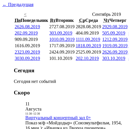
← Предыдущая
<
Сентябрь 2019
Пн
Понедельник
Вт
Вторник
Ср
Среда
Чт
Четверг
26
26.08.2019
27
27.08.2019
28
28.08.2019
29
29.08.2019
2
02.09.2019
3
03.09.2019
4
04.09.2019
5
05.09.2019
9
09.09.2019
10
10.09.2019
11
11.09.2019
12
12.09.2019
16
16.09.2019
17
17.09.2019
18
18.09.2019
19
19.09.2019
23
23.09.2019
24
24.09.2019
25
25.09.2019
26
26.09.2019
30
30.09.2019
1
01.10.2019
2
02.10.2019
3
03.10.2019
Сегодня
Сегодня нет событий
Скоро
11
Августа
11:30
-
12:30
Виртуальный концертный зал 0+
Показ м/ф «Мойдодыр» (Союзмультфильм, 1954,
16 мин.); «Ивашка из Дворца пионеров»