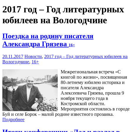
2017 год – Год литературных
юбилеев на Вологодчине
Поездка на родину писателя
Александра Грязева
16+
20.11.2017
Новости
,
2017 год – Год литературных юбилеев на
Вологодчине
,
16+
Межрегиональная встреча «С
книгой по жизни», посвященная
80-летнему юбилею историка и
писателя Александра
Алексеевича Грязева, прошла 9
ноября текущего года в
Костромской области.
Мероприятия состоялись в городе
Буй и селе Борок – малой родине известного прозаика.
Подробнее
Итоги конференции «Лад и разлад в