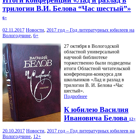
трилогии В.И. Белова “Час шестый”»
6+
02.11.2017
Новости
,
2017 год – Год литературных юбилеев на
Вологодчине
,
6+
27 октября в Вологодской
областной универсальной
научной библиотеке
торжественно были подведены
итоги Областной читательской
конференции-конкурса для
школьников «Лад и разлад в
трилогии В. И. Белова «Час
шестый».
Подробнее
К юбилею Василия
Ивановича Белова
12+
20.10.2017
Новости
,
2017 год – Год литературных юбилеев на
Вологодчине
,
12+