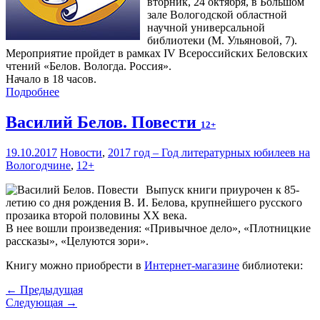
вторник, 24 октября, в Большом
зале Вологодской областной
научной универсальной
библиотеки (М. Ульяновой, 7).
Мероприятие пройдет в рамках IV Всероссийских Беловских
чтений «Белов. Вологда. Россия».
Начало в 18 часов.
Подробнее
Василий Белов. Повести
12+
19.10.2017
Новости
,
2017 год – Год литературных юбилеев на
Вологодчине
,
12+
Выпуск книги приурочен к 85-
летию со дня рождения В. И. Белова, крупнейшего русского
прозаика второй половины XX века.
В нее вошли произведения: «Привычное дело», «Плотницкие
рассказы», «Целуются зори».
Книгу можно приобрести в
Интернет-магазине
библиотеки:
← Предыдущая
Следующая →