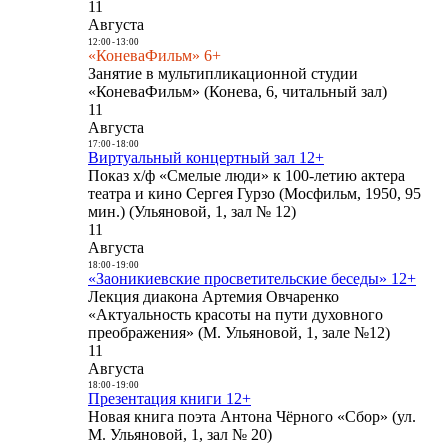
11
Августа
12:00
-
13:00
«КоневаФильм» 6+
Занятие в мультипликационной студии
«КоневаФильм» (Конева, 6, читальный зал)
11
Августа
17:00
-
18:00
Виртуальный концертный зал 12+
Показ х/ф «Смелые люди» к 100-летию актера
театра и кино Сергея Гурзо (Мосфильм, 1950, 95
мин.) (Ульяновой, 1, зал № 12)
11
Августа
18:00
-
19:00
«Заоникиевские просветительские беседы» 12+
Лекция диакона Артемия Овчаренко
«Актуальность красоты на пути духовного
преображения» (М. Ульяновой, 1, зале №12)
11
Августа
18:00
-
19:00
Презентация книги 12+
Новая книга поэта Антона Чёрного «Сбор» (ул.
М. Ульяновой, 1, зал № 20)