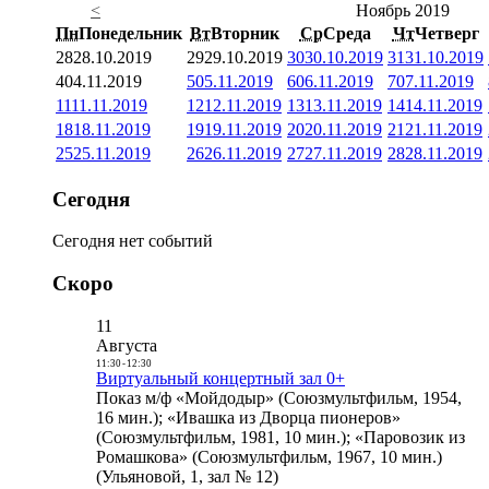
<
Ноябрь 2019
Пн
Понедельник
Вт
Вторник
Ср
Среда
Чт
Четверг
28
28.10.2019
29
29.10.2019
30
30.10.2019
31
31.10.2019
4
04.11.2019
5
05.11.2019
6
06.11.2019
7
07.11.2019
11
11.11.2019
12
12.11.2019
13
13.11.2019
14
14.11.2019
18
18.11.2019
19
19.11.2019
20
20.11.2019
21
21.11.2019
25
25.11.2019
26
26.11.2019
27
27.11.2019
28
28.11.2019
Сегодня
Сегодня нет событий
Скоро
11
Августа
11:30
-
12:30
Виртуальный концертный зал 0+
Показ м/ф «Мойдодыр» (Союзмультфильм, 1954,
16 мин.); «Ивашка из Дворца пионеров»
(Союзмультфильм, 1981, 10 мин.); «Паровозик из
Ромашкова» (Союзмультфильм, 1967, 10 мин.)
(Ульяновой, 1, зал № 12)