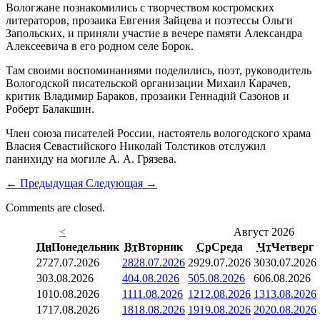
Вологжане познакомились с творчеством костромских
литераторов, прозаика Евгения Зайцева и поэтессы Ольги
Запольских, и приняли участие в вечере памяти Александра
Алексеевича в его родном селе Борок.
Там своими воспоминаниями поделились, поэт, руководитель
Вологодской писательской организации Михаил Карачев,
критик Владимир Бараков, прозаики Геннадий Сазонов и
Роберт Балакшин.
Член союза писателей России, настоятель вологодского храма
Власия Севастийского Николай Толстиков отслужил
панихиду на могиле А. А. Грязева.
←
Предыдущая
Следующая
→
Comments are closed.
<
Август 2026
Пн
Понедельник
Вт
Вторник
Ср
Среда
Чт
Четверг
27
27.07.2026
28
28.07.2026
29
29.07.2026
30
30.07.2026
3
03.08.2026
4
04.08.2026
5
05.08.2026
6
06.08.2026
10
10.08.2026
11
11.08.2026
12
12.08.2026
13
13.08.2026
17
17.08.2026
18
18.08.2026
19
19.08.2026
20
20.08.2026