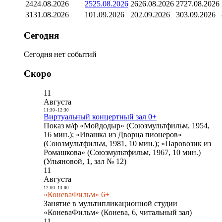
24
24.08.2026
25
25.08.2026
26
26.08.2026
27
27.08.2026
31
31.08.2026
1
01.09.2026
2
02.09.2026
3
03.09.2026
Сегодня
Сегодня нет событий
Скоро
11
Августа
11:30
-
12:30
Виртуальный концертный зал 0+
Показ м/ф «Мойдодыр» (Союзмультфильм, 1954,
16 мин.); «Ивашка из Дворца пионеров»
(Союзмультфильм, 1981, 10 мин.); «Паровозик из
Ромашкова» (Союзмультфильм, 1967, 10 мин.)
(Ульяновой, 1, зал № 12)
11
Августа
12:00
-
13:00
«КоневаФильм» 6+
Занятие в мультипликационной студии
«КоневаФильм» (Конева, 6, читальный зал)
11