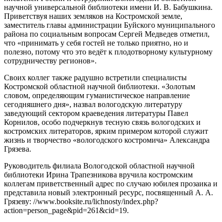
научной универсальной библиотеки имени И. В. Бабушкина.
Приветствуя наших земляков на Костромской земле,
заместитель главы администрации Буйского муниципального
района по социальным вопросам Сергей Медведев отметил,
что «принимать у себя гостей не только приятно, но и
полезно, потому что это ведёт к плодотворному культурному
сотрудничеству регионов».
Своих коллег также радушно встретили специалисты
Костромской областной научной библиотеки. «Золотым
словом, определяющим гуманистическое направление
сегодняшнего дня», назвал вологодскую литературу
заведующий сектором краеведения литературы Павел
Корнилов, особо подчеркнув тесную связь вологодских и
костромских литераторов, ярким примером которой служит
жизнь и творчество «вологодского костромича» Александра
Грязева.
Руководитель филиала Вологодской областной научной
библиотеки Ирина Трапезникова вручила костромским
коллегам приветственный адрес по случаю юбилея прозаика и
представила новый электронный ресурс, посвященный А. А.
Грязеву: //www.booksite.ru/lichnosty/index.php?
action=person_page&pid=261&cid=19.