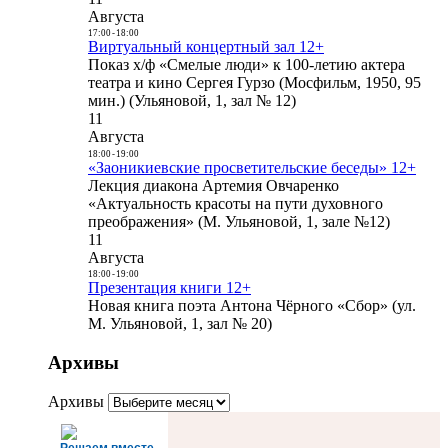
Августа
17:00
-
18:00
Виртуальный концертный зал 12+
Показ х/ф «Смелые люди» к 100-летию актера
театра и кино Сергея Гурзо (Мосфильм, 1950, 95
мин.) (Ульяновой, 1, зал № 12)
11
Августа
18:00
-
19:00
«Заоникиевские просветительские беседы» 12+
Лекция диакона Артемия Овчаренко
«Актуальность красоты на пути духовного
преображения» (М. Ульяновой, 1, зале №12)
11
Августа
18:00
-
19:00
Презентация книги 12+
Новая книга поэта Антона Чёрного «Сбор» (ул.
М. Ульяновой, 1, зал № 20)
Архивы
Архивы
Решаем вместе