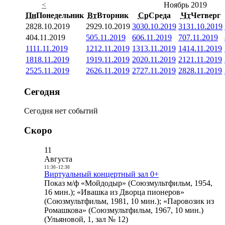
<
Ноябрь 2019
Пн
Понедельник
Вт
Вторник
Ср
Среда
Чт
Четверг
28
28.10.2019
29
29.10.2019
30
30.10.2019
31
31.10.2019
4
04.11.2019
5
05.11.2019
6
06.11.2019
7
07.11.2019
11
11.11.2019
12
12.11.2019
13
13.11.2019
14
14.11.2019
18
18.11.2019
19
19.11.2019
20
20.11.2019
21
21.11.2019
25
25.11.2019
26
26.11.2019
27
27.11.2019
28
28.11.2019
Сегодня
Сегодня нет событий
Скоро
11
Августа
11:30
-
12:30
Виртуальный концертный зал 0+
Показ м/ф «Мойдодыр» (Союзмультфильм, 1954,
16 мин.); «Ивашка из Дворца пионеров»
(Союзмультфильм, 1981, 10 мин.); «Паровозик из
Ромашкова» (Союзмультфильм, 1967, 10 мин.)
(Ульяновой, 1, зал № 12)