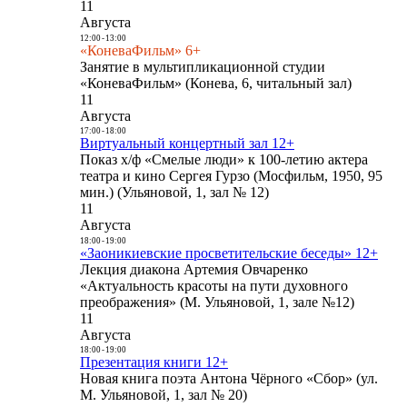
11
Августа
12:00
-
13:00
«КоневаФильм» 6+
Занятие в мультипликационной студии
«КоневаФильм» (Конева, 6, читальный зал)
11
Августа
17:00
-
18:00
Виртуальный концертный зал 12+
Показ х/ф «Смелые люди» к 100-летию актера
театра и кино Сергея Гурзо (Мосфильм, 1950, 95
мин.) (Ульяновой, 1, зал № 12)
11
Августа
18:00
-
19:00
«Заоникиевские просветительские беседы» 12+
Лекция диакона Артемия Овчаренко
«Актуальность красоты на пути духовного
преображения» (М. Ульяновой, 1, зале №12)
11
Августа
18:00
-
19:00
Презентация книги 12+
Новая книга поэта Антона Чёрного «Сбор» (ул.
М. Ульяновой, 1, зал № 20)