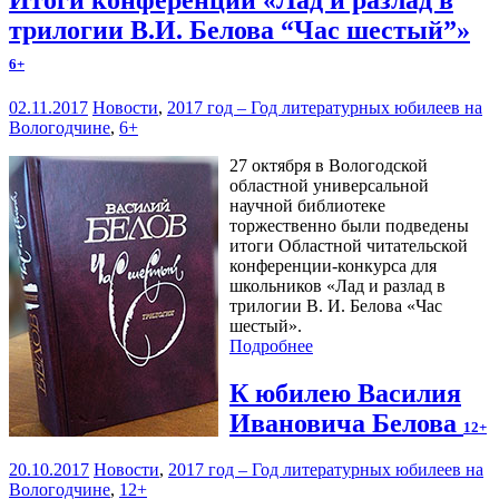
трилогии В.И. Белова “Час шестый”»
6+
02.11.2017
Новости
,
2017 год – Год литературных юбилеев на
Вологодчине
,
6+
27 октября в Вологодской
областной универсальной
научной библиотеке
торжественно были подведены
итоги Областной читательской
конференции-конкурса для
школьников «Лад и разлад в
трилогии В. И. Белова «Час
шестый».
Подробнее
К юбилею Василия
Ивановича Белова
12+
20.10.2017
Новости
,
2017 год – Год литературных юбилеев на
Вологодчине
,
12+