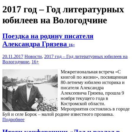
2017 год – Год литературных
юбилеев на Вологодчине
Поездка на родину писателя
Александра Грязева
16+
20.11.2017
Новости
,
2017 год – Год литературных юбилеев на
Вологодчине
,
16+
Межрегиональная встреча «С
книгой по жизни», посвященная
80-летнему юбилею историка и
писателя Александра
Алексеевича Грязева, прошла 9
ноября текущего года в
Костромской области.
Мероприятия состоялись в городе
Буй и селе Борок – малой родине известного прозаика.
Подробнее
Итоги конференции «Лад и разлад в