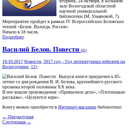
вторник, 24 октября, в Большом
зале Вологодской областной
научной универсальной
библиотеки (М. Ульяновой, 7).
Мероприятие пройдет в рамках IV Всероссийских Беловских
чтений «Белов. Вологда. Россия».
Начало в 18 часов.
Подробнее
Василий Белов. Повести
12+
19.10.2017
Новости
,
2017 год – Год литературных юбилеев на
Вологодчине
,
12+
Выпуск книги приурочен к 85-
летию со дня рождения В. И. Белова, крупнейшего русского
прозаика второй половины XX века.
В нее вошли произведения: «Привычное дело», «Плотницкие
рассказы», «Целуются зори».
Книгу можно приобрести в
Интернет-магазине
библиотеки:
← Предыдущая
Следующая →