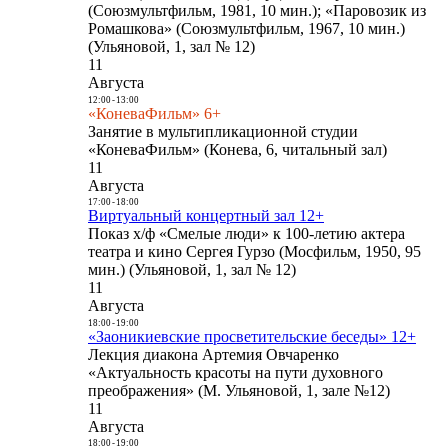
(Союзмультфильм, 1981, 10 мин.); «Паровозик из
Ромашкова» (Союзмультфильм, 1967, 10 мин.)
(Ульяновой, 1, зал № 12)
11
Августа
12:00
-
13:00
«КоневаФильм» 6+
Занятие в мультипликационной студии
«КоневаФильм» (Конева, 6, читальный зал)
11
Августа
17:00
-
18:00
Виртуальный концертный зал 12+
Показ х/ф «Смелые люди» к 100-летию актера
театра и кино Сергея Гурзо (Мосфильм, 1950, 95
мин.) (Ульяновой, 1, зал № 12)
11
Августа
18:00
-
19:00
«Заоникиевские просветительские беседы» 12+
Лекция диакона Артемия Овчаренко
«Актуальность красоты на пути духовного
преображения» (М. Ульяновой, 1, зале №12)
11
Августа
18:00
-
19:00