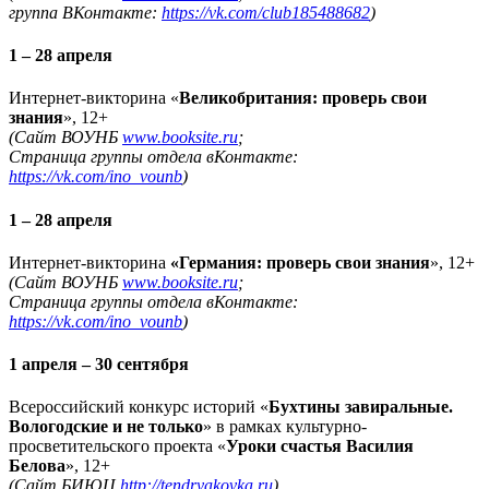
группа ВКонтакте:
https://vk.com/club185488682
)
1 – 28 апреля
Интернет-викторина «
Великобритания: проверь свои
знания
», 12+
(Сайт ВОУНБ
www.booksite.ru
;
Страница группы отдела вКонтакте:
https://vk.com/ino_vounb
)
1 – 28 апреля
Интернет-викторина
«Германия: проверь свои знания
», 12+
(Сайт ВОУНБ
www.booksite.ru
;
Страница группы отдела вКонтакте:
https://vk.com/ino_vounb
)
1 апреля – 30 сентября
Всероссийский конкурс историй «
Бухтины завиральные.
Вологодские и не только
» в рамках культурно-
просветительского проекта «
Уроки счастья Василия
Белова
», 12+
(Сайт БИЮЦ
http://tendryakovka.ru
)