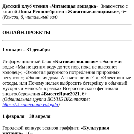
Детский клуб чтения «Читающая лошадка
». Знакомство с
книгой
Лины Реншлебротен «Животные-невидимки
», 6+
(Конева, 6, читальный зал)
ОНЛАЙН-ПРОЕКТЫ
1 января – 31 декабря
Информационный блок «
Бытовая экология
» «Экономия
воды: «Мы не ценим воду до тех пор, пока не высохнет
колодец»; «Экология разумного потребления природных
ресурсов»; «Экология дома. А знаете ли вы?..»; «Электронные
отходы, или Почему нельзя выбросить батарейку в обычный
мусорный мешок?» в рамках Всероссийского фестиваля
энергосбережения
#ВместеЯрче2021
, 6+
(Официальная группа ВОУНБ ВКонтакте:
https://vk.com/vounb.vologda
)
1 февраля – 30 апреля
Городской конкурс эскизов граффити
«Культурная
матрица
», 16+