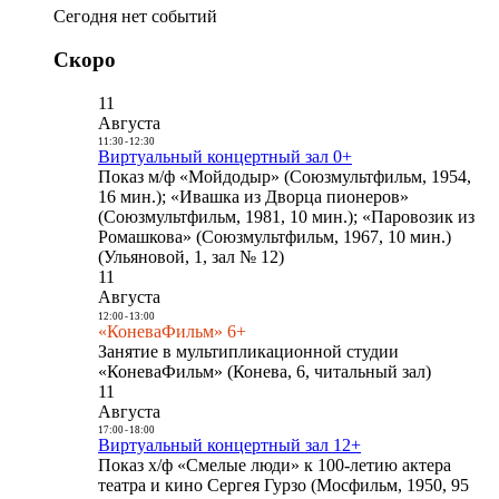
Сегодня нет событий
Скоро
11
Августа
11:30
-
12:30
Виртуальный концертный зал 0+
Показ м/ф «Мойдодыр» (Союзмультфильм, 1954,
16 мин.); «Ивашка из Дворца пионеров»
(Союзмультфильм, 1981, 10 мин.); «Паровозик из
Ромашкова» (Союзмультфильм, 1967, 10 мин.)
(Ульяновой, 1, зал № 12)
11
Августа
12:00
-
13:00
«КоневаФильм» 6+
Занятие в мультипликационной студии
«КоневаФильм» (Конева, 6, читальный зал)
11
Августа
17:00
-
18:00
Виртуальный концертный зал 12+
Показ х/ф «Смелые люди» к 100-летию актера
театра и кино Сергея Гурзо (Мосфильм, 1950, 95