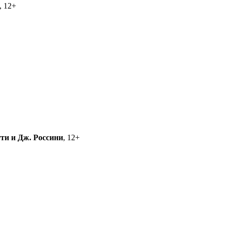
, 12+
тти и Дж. Россини
, 12+