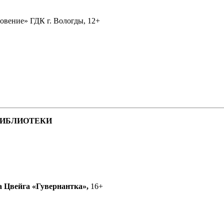
вение» ГДК г. Вологды, 12+
БИБЛИОТЕКИ
 Цвейга «Гувернантка»,
16+