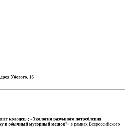
дрея Убогого
, 16+
хнет колодец
»; «
Экология разумного потребления
йку в обычный мусорный мешок
?» в рамках Всероссийского