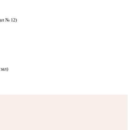
зал № 12)
зал)