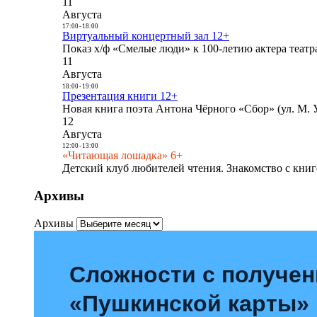
11
Августа
17:00
-
18:00
Виртуальный концертный зал 12+
Показ х/ф «Смелые люди» к 100-летию актера театра
11
Августа
18:00
-
19:00
Презентация книги 12+
Новая книга поэта Антона Чёрного «Сбор» (ул. М. У
12
Августа
12:00
-
13:00
«Читающая лошадка» 6+
Детский клуб любителей чтения. Знакомство с книг
Архивы
Архивы
Сложности с получе
«Пушкинской карты»