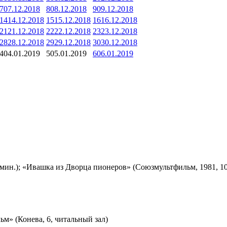
7
07.12.2018
8
08.12.2018
9
09.12.2018
14
14.12.2018
15
15.12.2018
16
16.12.2018
21
21.12.2018
22
22.12.2018
23
23.12.2018
28
28.12.2018
29
29.12.2018
30
30.12.2018
4
04.01.2019
5
05.01.2019
6
06.01.2019
мин.); «Ивашка из Дворца пионеров» (Союзмультфильм, 1981, 10
м» (Конева, 6, читальный зал)