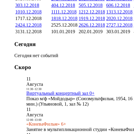
3
03.12.2018
4
04.12.2018
5
05.12.2018
6
06.12.2018
10
10.12.2018
11
11.12.2018
12
12.12.2018
13
13.12.2018
17
17.12.2018
18
18.12.2018
19
19.12.2018
20
20.12.2018
24
24.12.2018
25
25.12.2018
26
26.12.2018
27
27.12.2018
31
31.12.2018
1
01.01.2019
2
02.01.2019
3
03.01.2019
Сегодня
Сегодня нет событий
Скоро
11
Августа
11:30
-
12:30
Виртуальный концертный зал 0+
Показ м/ф «Мойдодыр» (Союзмультфильм, 1954, 16 
мин.) (Ульяновой, 1, зал № 12)
11
Августа
12:00
-
13:00
«КоневаФильм» 6+
Занятие в мультипликационной студии «КоневаФиль