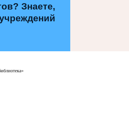
ов? Знаете,
 учреждений
библиотека»