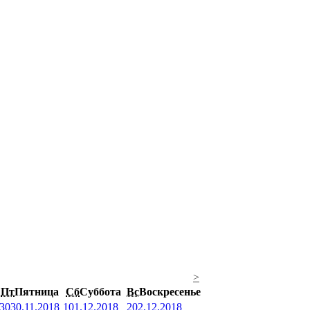
>
Пт
Пятница
Сб
Суббота
Вс
Воскресенье
30
30.11.2018
1
01.12.2018
2
02.12.2018