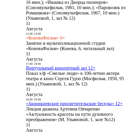
16 мин.); «Ивашка из Дворца пионеров»
(Союзмультфильм, 1981, 10 мин.); «Паровозик из
Ромашкова» (Союзмультфильм, 1967, 10 мин.)
(Ульяновой, 1, зал № 12)
11
Августа
12:00
-
13:00
«КоневаФильм» 6+
Занятие в мультипликационной студии
«КоневаФильм» (Конева, 6, читальный зал)
11
Августа
17:00
-
18:00
Виртуальный концертный зал 12+
Показ х/ф «Смелые люди» к 100-летию актера
театра и кино Сергея Гурзо (Мосфильм, 1950, 95
мин.) (Ульяновой, 1, зал № 12)
11
Августа
18:00
-
19:00
«Заоникиевские просветительские беседы» 12+
Лекция диакона Артемия Овчаренко
«Актуальность красоты на пути духовного
преображения» (М. Ульяновой, 1, зале №12)
11
Августа