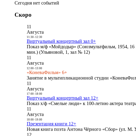
Сегодня нет событий
Скоро
11
Августа
11:30
-
12:30
Виртуальный концертный зал 0+
Показ м/ф «Мойдодыр» (Союзмультфильм, 1954, 16 
мин.) (Ульяновой, 1, зал № 12)
11
Августа
12:00
-
13:00
«КоневаФильм» 6+
Занятие в мультипликационной студии «КоневаФиль
11
Августа
17:00
-
18:00
Виртуальный концертный зал 12+
Показ х/ф «Смелые люди» к 100-летию актера театра
11
Августа
18:00
-
19:00
Презентация книги 12+
Новая книга поэта Антона Чёрного «Сбор» (ул. М. У
12