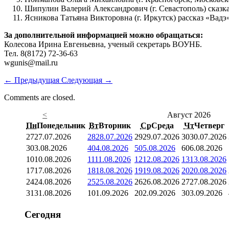
Шипулин Валерий Александрович (г. Севастополь) сказк
Ясникова Татьяна Викторовна (г. Иркутск) рассказ «Вадэ
За дополнительной информацией можно обращаться:
Колесова Ирина Евгеньевна, ученый секретарь ВОУНБ.
Тел. 8(8172) 72-36-63
wgunis@mail.ru
←
Предыдущая
Следующая
→
Comments are closed.
<
Август 2026
Пн
Понедельник
Вт
Вторник
Ср
Среда
Чт
Четверг
27
27.07.2026
28
28.07.2026
29
29.07.2026
30
30.07.2026
3
03.08.2026
4
04.08.2026
5
05.08.2026
6
06.08.2026
10
10.08.2026
11
11.08.2026
12
12.08.2026
13
13.08.2026
17
17.08.2026
18
18.08.2026
19
19.08.2026
20
20.08.2026
24
24.08.2026
25
25.08.2026
26
26.08.2026
27
27.08.2026
31
31.08.2026
1
01.09.2026
2
02.09.2026
3
03.09.2026
Сегодня