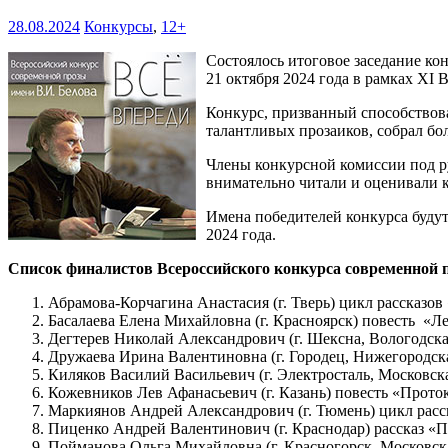
28.08.2024
Конкурсы
,
12+
Состоялось итоговое заседание ко
21 октября 2024 года в рамках XI 
Конкурс, призванный способствова
талантливых прозаиков, собрал бол
Члены конкурсной комиссии под р
внимательно читали и оценивали к
Имена победителей конкурса будут
2024 года.
Список финалистов Всероссийского конкурса современной пр
Абрамова-Корчагина Анастасия (г. Тверь) цикл рассказо
Басалаева Елена Михайловна (г. Красноярск) повесть «Л
Дегтерев Николай Александрович (г. Шексна, Вологодская
Дружаева Ирина Валентиновна (г. Городец, Нижегородска
Киляков Василий Васильевич (г. Электросталь, Московск
Кожевников Лев Афанасьевич (г. Казань) повесть «Прото
Маркиянов Андрей Александрович (г. Тюмень) цикл расс
Пиценко Андрей Валентинович (г. Краснодар) рассказ «
Пойманова Ольга Михайловна (г. Красногорск, Московска