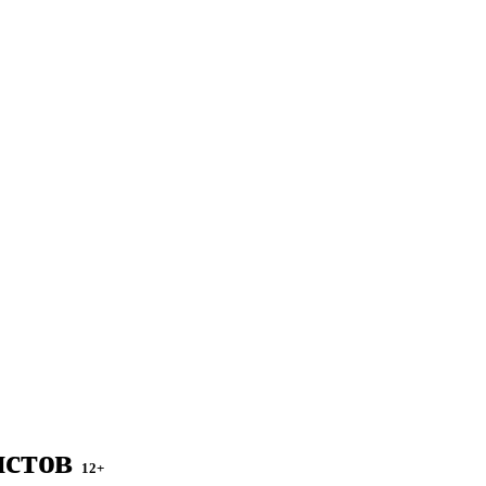
истов
12+