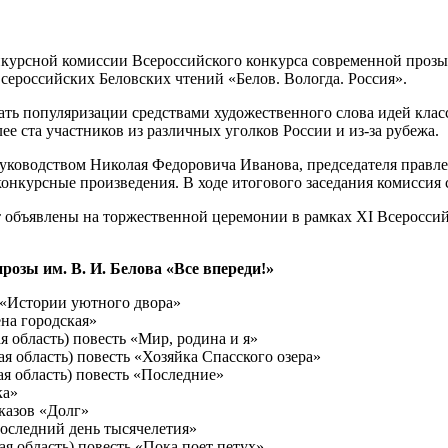
нкурсной комиссии Всероссийского конкурса современной прозы
Всероссийских Беловских чтений «Белов. Вологда. Россия».
ть популяризации средствами художественного слова идей клас
ее ста участников из различных уголков России и из-за рубежа.
уководством Николая Федоровича Иванова, председателя правле
онкурсные произведения. В ходе итогового заседания комиссия
 объявлены на торжественной церемонии в рамках XI Всероссий
озы им. В. И. Белова «Все впереди!»
в «Истории уютного двора»
ена городская»
 область) повесть «Мир, родина и я»
я область) повесть «Хозяйка Спасского озера»
ая область) повесть «Последние»
ка»
казов «Долг»
Последний день тысячелетия»
я область) повесть «Пока поет петух»