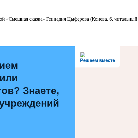
ой «Смешная сказка» Геннадия Цыферова (Конева, 6, читальный 
Решаем вместе
нием
 или
ов? Знаете,
 учреждений