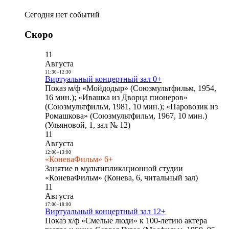
Сегодня нет событий
Скоро
11
Августа
11:30
-
12:30
Виртуальный концертный зал 0+
Показ м/ф «Мойдодыр» (Союзмультфильм, 1954,
16 мин.); «Ивашка из Дворца пионеров»
(Союзмультфильм, 1981, 10 мин.); «Паровозик из
Ромашкова» (Союзмультфильм, 1967, 10 мин.)
(Ульяновой, 1, зал № 12)
11
Августа
12:00
-
13:00
«КоневаФильм» 6+
Занятие в мультипликационной студии
«КоневаФильм» (Конева, 6, читальный зал)
11
Августа
17:00
-
18:00
Виртуальный концертный зал 12+
Показ х/ф «Смелые люди» к 100-летию актера