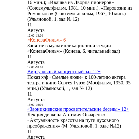
16 мин.); «Ивашка из Дворца пионеров»
(Союзмультфильм, 1981, 10 мин.); «Паровозик из
Ромашкова» (Союзмультфильм, 1967, 10 мин.)
(Ульяновой, 1, зал № 12)
11
Августа
12:00
-
13:00
«КоневаФильм» 6+
Занятие в мультипликационной студии
«КоневаФильм» (Конева, 6, читальный зал)
11
Августа
17:00
-
18:00
Виртуальный концертный зал 12+
Показ х/ф «Смелые люди» к 100-летию актера
театра и кино Сергея Гурзо (Мосфильм, 1950, 95
мин.) (Ульяновой, 1, зал № 12)
11
Августа
18:00
-
19:00
«Заоникиевские просветительские беседы» 12+
Лекция диакона Артемия Овчаренко
«Актуальность красоты на пути духовного
преображения» (М. Ульяновой, 1, зале №12)
11
Августа