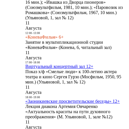
16 мин.); «Ивашка из Дворца пионеров»
(Союзмультфильм, 1981, 10 мин.); «Паровозик из
Ромашкова» (Союзмультфильм, 1967, 10 мин.)
(Ульяновой, 1, зал № 12)
11
Августа
12:00
-
13:00
«КоневаФильм» 6+
Занятие в мультипликационной студии
«КоневаФильм» (Конева, 6, читальный зал)
11
Августа
17:00
-
18:00
Виртуальный концертный зал 12+
Показ х/ф «Смелые люди» к 100-летию актера
театра и кино Сергея Гурзо (Мосфильм, 1950, 95
мин.) (Ульяновой, 1, зал № 12)
11
Августа
18:00
-
19:00
«Заоникиевские просветительские беседы» 12+
Лекция диакона Артемия Овчаренко
«Актуальность красоты на пути духовного
преображения» (М. Ульяновой, 1, зале №12)
11
Августа