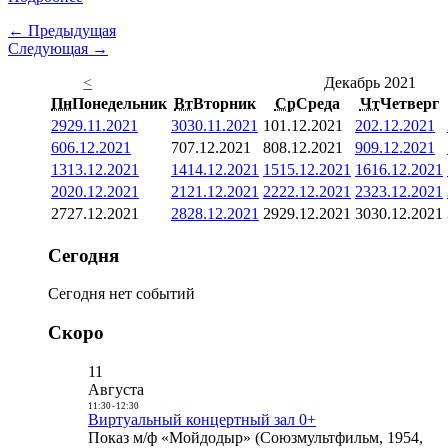
← Предыдущая
Следующая →
<
Декабрь 2021
Пн
Понедельник
Вт
Вторник
Ср
Среда
Чт
Четверг
29
29.11.2021
30
30.11.2021
1
01.12.2021
2
02.12.2021
6
06.12.2021
7
07.12.2021
8
08.12.2021
9
09.12.2021
13
13.12.2021
14
14.12.2021
15
15.12.2021
16
16.12.2021
20
20.12.2021
21
21.12.2021
22
22.12.2021
23
23.12.2021
27
27.12.2021
28
28.12.2021
29
29.12.2021
30
30.12.2021
Сегодня
Сегодня нет событий
Скоро
11
Августа
11:30
-
12:30
Виртуальный концертный зал 0+
Показ м/ф «Мойдодыр» (Союзмультфильм, 1954,