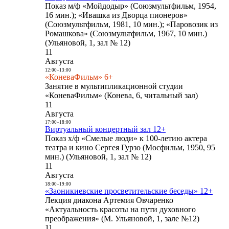
Показ м/ф «Мойдодыр» (Союзмультфильм, 1954,
16 мин.); «Ивашка из Дворца пионеров»
(Союзмультфильм, 1981, 10 мин.); «Паровозик из
Ромашкова» (Союзмультфильм, 1967, 10 мин.)
(Ульяновой, 1, зал № 12)
11
Августа
12:00
-
13:00
«КоневаФильм» 6+
Занятие в мультипликационной студии
«КоневаФильм» (Конева, 6, читальный зал)
11
Августа
17:00
-
18:00
Виртуальный концертный зал 12+
Показ х/ф «Смелые люди» к 100-летию актера
театра и кино Сергея Гурзо (Мосфильм, 1950, 95
мин.) (Ульяновой, 1, зал № 12)
11
Августа
18:00
-
19:00
«Заоникиевские просветительские беседы» 12+
Лекция диакона Артемия Овчаренко
«Актуальность красоты на пути духовного
преображения» (М. Ульяновой, 1, зале №12)
11