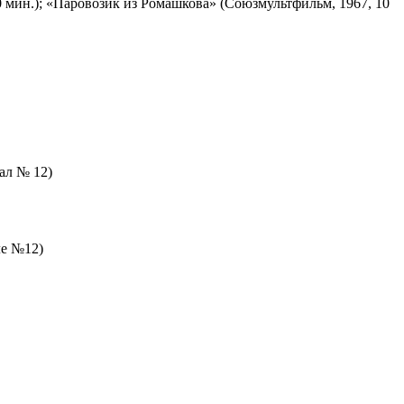
 мин.); «Паровозик из Ромашкова» (Союзмультфильм, 1967, 10
зал № 12)
ле №12)