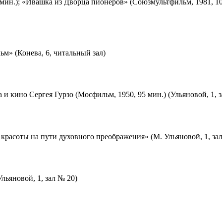
мин.); «Ивашка из Дворца пионеров» (Союзмультфильм, 1981, 10
м» (Конева, 6, читальный зал)
 и кино Сергея Гурзо (Мосфильм, 1950, 95 мин.) (Ульяновой, 1, 
красоты на пути духовного преображения» (М. Ульяновой, 1, за
льяновой, 1, зал № 20)