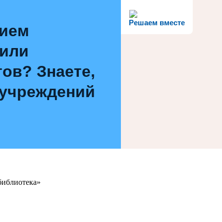
Решаем вместе
нием
 или
ов? Знаете,
 учреждений
библиотека»