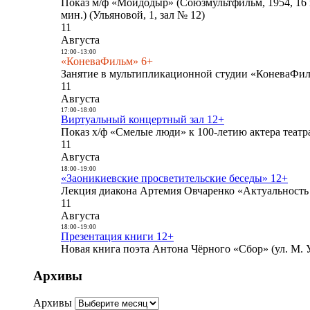
Показ м/ф «Мойдодыр» (Союзмультфильм, 1954, 16 
мин.) (Ульяновой, 1, зал № 12)
11
Августа
12:00
-
13:00
«КоневаФильм» 6+
Занятие в мультипликационной студии «КоневаФиль
11
Августа
17:00
-
18:00
Виртуальный концертный зал 12+
Показ х/ф «Смелые люди» к 100-летию актера театра
11
Августа
18:00
-
19:00
«Заоникиевские просветительские беседы» 12+
Лекция диакона Артемия Овчаренко «Актуальность 
11
Августа
18:00
-
19:00
Презентация книги 12+
Новая книга поэта Антона Чёрного «Сбор» (ул. М. У
Архивы
Архивы