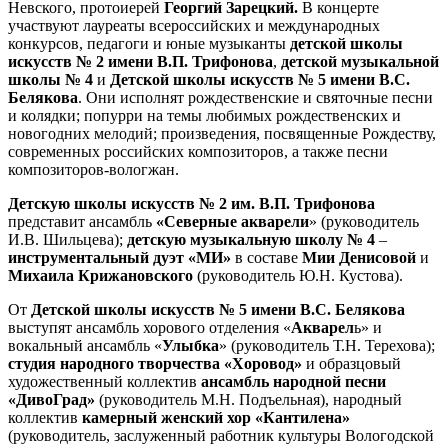
Невского, протоиерей
Георгий Зарецкий.
В концерте
участвуют лауреаты всероссийских и международных
конкурсов, педагоги и юные музыканты
детской школы
искусств № 2 имени В.П. Трифонова
,
детской музыкальной
школы № 4
и
Детской школы искусств № 5 имени В.С.
Белякова
. Они исполнят рождественские и святочные песни
и колядки; попурри на темы любимых рождественских и
новогодних мелодий; произведения, посвященные Рождеству,
современных российских композиторов, а также песни
композиторов-вологжан.
Детскую школы искусств № 2 им. В.П. Трифонова
представит ансамбль
«Северные акварели
» (руководитель
И.В. Шильцева);
детскую музыкальную школу № 4
–
инструментальный дуэт «МИ»
в составе
Мии Денисовой
и
Михаила Крижановского
(руководитель Ю.Н. Кустова).
От
Детской школы искусств № 5 имени В.С. Белякова
выступят ансамбль хорового отделения «
Акварел
ь» и
вокальный ансамбль «
Улыбка
» (руководитель Т.Н. Терехова);
студия народного творчества «Хоровод»
и образцовый
художественный коллектив
ансамбль народной песни
«ДивоГрад»
(руководитель М.Н. Подъельная), народный
коллектив
камерный женский хор «Кантилена»
(руководитель, заслуженный работник культуры Вологодской