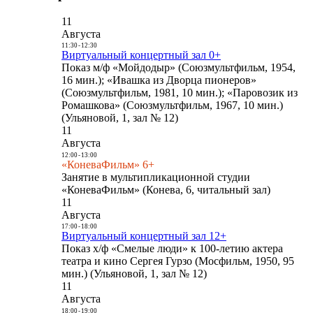
11
Августа
11:30
-
12:30
Виртуальный концертный зал 0+
Показ м/ф «Мойдодыр» (Союзмультфильм, 1954,
16 мин.); «Ивашка из Дворца пионеров»
(Союзмультфильм, 1981, 10 мин.); «Паровозик из
Ромашкова» (Союзмультфильм, 1967, 10 мин.)
(Ульяновой, 1, зал № 12)
11
Августа
12:00
-
13:00
«КоневаФильм» 6+
Занятие в мультипликационной студии
«КоневаФильм» (Конева, 6, читальный зал)
11
Августа
17:00
-
18:00
Виртуальный концертный зал 12+
Показ х/ф «Смелые люди» к 100-летию актера
театра и кино Сергея Гурзо (Мосфильм, 1950, 95
мин.) (Ульяновой, 1, зал № 12)
11
Августа
18:00
-
19:00