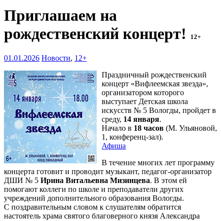
Приглашаем на
рождественский концерт!
12+
01.01.2026
Новости
,
12+
Праздничный рождественский
концерт «Вифлеемская звезда»,
организатором которого
выступает Детская школа
искусств № 5 Вологды, пройдет в
среду,
14 января
.
Начало в
18 часов
(М. Ульяновой,
1, конференц-зал).
Афиша
В течение многих лет программу
концерта готовит и проводит музыкант, педагог-организатор
ДШИ № 5
Ирина Витальевна Мизинцева
. В этом ей
помогают коллеги по школе и преподаватели других
учреждений дополнительного образования Вологды.
С поздравительным словом к слушателям обратится
настоятель храма святого благоверного князя Александра