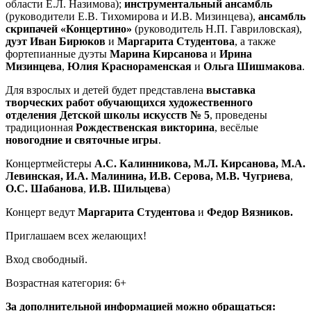
области Е.Л. Назимова);
инструментальный ансамбль
(руководители Е.В. Тихомирова и И.В. Мизинцева),
ансамбль
скрипачей «Концертино»
(руководитель Н.П. Гавриловская),
дуэт
Иван Бирюков
и
Маргарита Студентова
, а также
фортепианные дуэты
Марина Кирсанова
и
Ирина
Мизинцева
,
Юлия Краснораменская
и
Ольга Шишмакова
.
Для взрослых и детей будет представлена
выставка
творческих работ обучающихся художественного
отделения Детской школы искусств № 5
, проведены
традиционная
Рождественская викторина
, весёлые
новогодние и святочные игры
.
Концертмейстеры
А.С. Калинникова, М.Л. Кирсанова, М.А.
Левинская, И.А. Малинина, И.В. Серова, М.В. Чугриева
,
О.С. Шабанова
,
И.В. Шильцева
)
Концерт ведут
Маргарита Студентова
и
Федор Вязников.
Приглашаем всех желающих!
Вход свободный.
Возрастная категория: 6+
За дополнительной информацией можно обращаться: