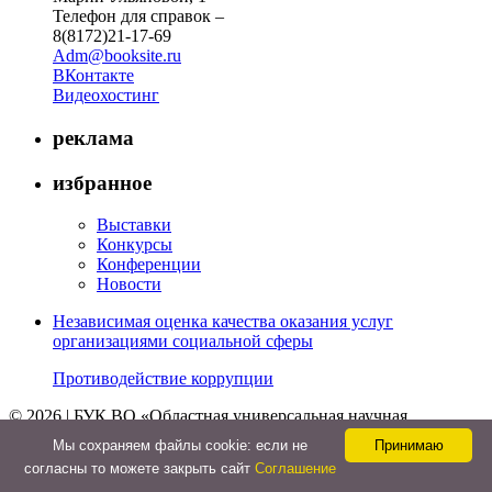
Телефон для справок –
8(8172)21-17-69
Adm@booksite.ru
ВКонтакте
Видеохостинг
реклама
избранное
Выставки
Конкурсы
Конференции
Новости
Независимая оценка качества оказания услуг
организациями социальной сферы
Противодействие коррупции
© 2026 | БУК ВО «Областная универсальная научная
библиотека»
Мы cохраняем файлы cookie: если не
Принимаю
↑
согласны то можете закрыть сайт
Соглашение