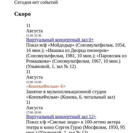
Сегодня нет событий
Скоро
11
Августа
11:30
-
12:30
Виртуальный концертный зал 0+
Показ м/ф «Мойдодыр» (Союзмультфильм, 1954,
16 мин.); «Ивашка из Дворца пионеров»
(Союзмультфильм, 1981, 10 мин.); «Паровозик из
Ромашкова» (Союзмультфильм, 1967, 10 мин.)
(Ульяновой, 1, зал № 12)
11
Августа
12:00
-
13:00
«КоневаФильм» 6+
Занятие в мультипликационной студии
«КоневаФильм» (Конева, 6, читальный зал)
11
Августа
17:00
-
18:00
Виртуальный концертный зал 12+
Показ х/ф «Смелые люди» к 100-летию актера
театра и кино Сергея Гурзо (Мосфильм, 1950, 95
мин.) (Ульяновой, 1, зал № 12)