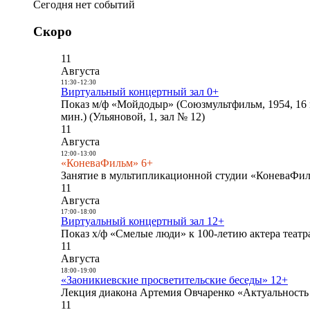
Сегодня нет событий
Скоро
11
Августа
11:30
-
12:30
Виртуальный концертный зал 0+
Показ м/ф «Мойдодыр» (Союзмультфильм, 1954, 16 
мин.) (Ульяновой, 1, зал № 12)
11
Августа
12:00
-
13:00
«КоневаФильм» 6+
Занятие в мультипликационной студии «КоневаФиль
11
Августа
17:00
-
18:00
Виртуальный концертный зал 12+
Показ х/ф «Смелые люди» к 100-летию актера театра
11
Августа
18:00
-
19:00
«Заоникиевские просветительские беседы» 12+
Лекция диакона Артемия Овчаренко «Актуальность 
11