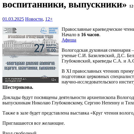
воспитанники, выпускники»
12
01.03.2025
Новости
,
12+
Православные краеведческие чтени
Начало в
16 часов
.
Афиша
Вологодская духовная семинария –
ученые С.И. Базилевский, Д.С. Бел
Глубоковский, краеведы С.А. и А.
В XI православных чтениях приму
подготовки церковных специалис
научно-исследовательского инсти
Шестерикова.
Доклады будут посвящены деятельности архиепископа Вологодск
выпускникам Николаю Глубоковскому, Сергию Непеину и Тих
Также в зале будет представлена выставка «Круг чтения воло
Приглашаются все желающие.
Вход свободный.