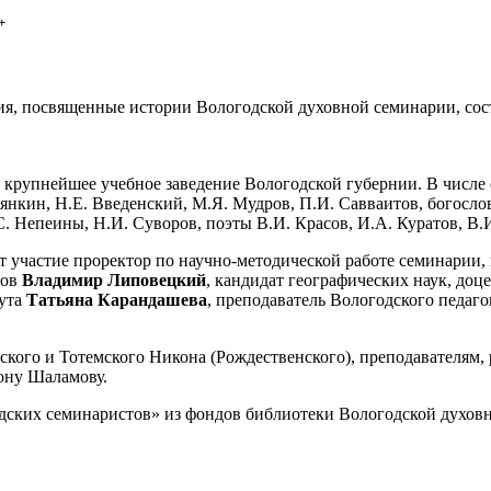
+
я, посвященные истории Вологодской духовной семинарии, сост
 крупнейшее учебное заведение Вологодской губернии. В числе 
янкин, Н.Е. Введенский, М.Я. Мудров, П.И. Савваитов, богослов
С. Непеины, Н.И. Суворов, поэты В.И. Красов, И.А. Куратов, В.
т участие проректор по научно-методической работе семинарии,
тов
Владимир Липовецкий
, кандидат географических наук, доц
тута
Татьяна Карандашева
, преподаватель Вологодского педаг
ого и Тотемского Никона (Рождественского), преподавателям, р
ону Шаламову.
годских семинаристов» из фондов библиотеки Вологодской духов