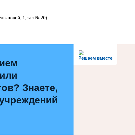
льяновой, 1, зал № 20)
Решаем вместе
нием
 или
ов? Знаете,
 учреждений