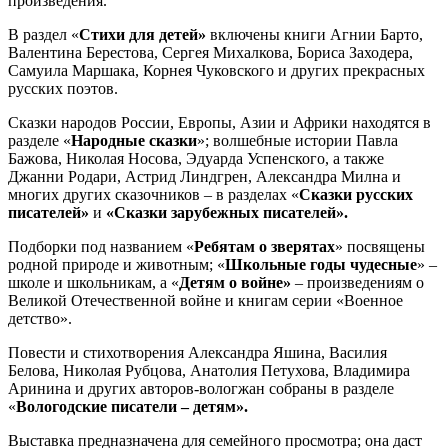
произведения.
В раздел «
Стихи для детей»
включены книги Агнии Барто,
Валентина Берестова, Сергея Михалкова, Бориса Заходера,
Самуила Маршака, Корнея Чуковского и других прекрасных
русских поэтов.
Сказки народов России, Европы, Азии и Африки находятся в
разделе «
Народные сказки
»; волшебные истории Павла
Бажова, Николая Носова, Эдуарда Успенского, а также
Джанни Родари, Астрид Линдгрен, Александра Милна и
многих других сказочников – в разделах «
Сказки русских
писателей»
и
«Сказки зарубежных писателей».
Подборки под названием «
Ребятам о зверятах
» посвящены
родной природе и животным; «
Школьные годы чудесные
» –
школе и школьникам, а «
Детям о войне»
– произведениям о
Великой Отечественной войне и книгам серии «Военное
детство».
Повести и стихотворения Александра Яшина, Василия
Белова, Николая Рубцова, Анатолия Петухова, Владимира
Аринина и других авторов-вологжан собраны в разделе
«
Вологодские писатели
– детям».
Выставка предназначена для семейного просмотра; она даст