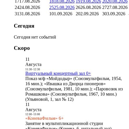
17
17.08.2026
18
18.08.2026
19
19.08.2026
20
20.08.2026
24
24.08.2026
25
25.08.2026
26
26.08.2026
27
27.08.2026
31
31.08.2026
1
01.09.2026
2
02.09.2026
3
03.09.2026
Сегодня
Сегодня нет событий
Скоро
11
Августа
11:30
-
12:30
Виртуальный концертный зал 0+
Показ м/ф «Мойдодыр» (Союзмультфильм, 1954,
16 мин.); «Ивашка из Дворца пионеров»
(Союзмультфильм, 1981, 10 мин.); «Паровозик из
Ромашкова» (Союзмультфильм, 1967, 10 мин.)
(Ульяновой, 1, зал № 12)
11
Августа
12:00
-
13:00
«КоневаФильм» 6+
Занятие в мультипликационной студии
«КоневаФильм» (Конева, 6, читальный зал)