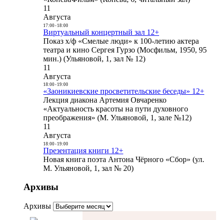
11
Августа
17:00
-
18:00
Виртуальный концертный зал 12+
Показ х/ф «Смелые люди» к 100-летию актера
театра и кино Сергея Гурзо (Мосфильм, 1950, 95
мин.) (Ульяновой, 1, зал № 12)
11
Августа
18:00
-
19:00
«Заоникиевские просветительские беседы» 12+
Лекция диакона Артемия Овчаренко
«Актуальность красоты на пути духовного
преображения» (М. Ульяновой, 1, зале №12)
11
Августа
18:00
-
19:00
Презентация книги 12+
Новая книга поэта Антона Чёрного «Сбор» (ул.
М. Ульяновой, 1, зал № 20)
Архивы
Архивы