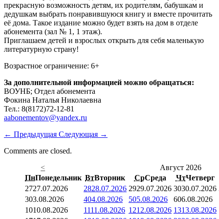
прекрасную возможность детям, их родителям, бабушкам и
дедушкам выбрать понравившуюся книгу и вместе прочитать
её дома. Такое издание можно будет взять на дом в отделе
абонемента (зал № 1, 1 этаж).
Приглашаем детей и взрослых открыть для себя маленькую
литературную страну!
Возрастное ограничение: 6+
За дополнительной информацией можно обращаться:
ВОУНБ; Отдел абонемента
Фокина Наталья Николаевна
Тел.: 8(8172)72-12-81
aabonementov@yandex.ru
←
Предыдущая
Следующая
→
Comments are closed.
<
Август 2026
Пн
Понедельник
Вт
Вторник
Ср
Среда
Чт
Четверг
27
27.07.2026
28
28.07.2026
29
29.07.2026
30
30.07.2026
3
03.08.2026
4
04.08.2026
5
05.08.2026
6
06.08.2026
10
10.08.2026
11
11.08.2026
12
12.08.2026
13
13.08.2026