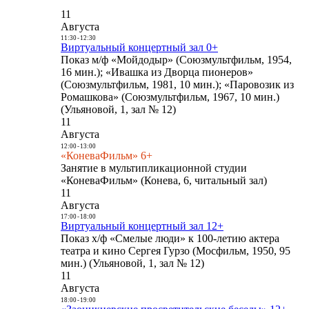
11
Августа
11:30
-
12:30
Виртуальный концертный зал 0+
Показ м/ф «Мойдодыр» (Союзмультфильм, 1954,
16 мин.); «Ивашка из Дворца пионеров»
(Союзмультфильм, 1981, 10 мин.); «Паровозик из
Ромашкова» (Союзмультфильм, 1967, 10 мин.)
(Ульяновой, 1, зал № 12)
11
Августа
12:00
-
13:00
«КоневаФильм» 6+
Занятие в мультипликационной студии
«КоневаФильм» (Конева, 6, читальный зал)
11
Августа
17:00
-
18:00
Виртуальный концертный зал 12+
Показ х/ф «Смелые люди» к 100-летию актера
театра и кино Сергея Гурзо (Мосфильм, 1950, 95
мин.) (Ульяновой, 1, зал № 12)
11
Августа
18:00
-
19:00