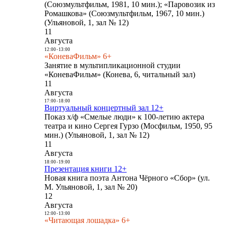
(Союзмультфильм, 1981, 10 мин.); «Паровозик из
Ромашкова» (Союзмультфильм, 1967, 10 мин.)
(Ульяновой, 1, зал № 12)
11
Августа
12:00
-
13:00
«КоневаФильм» 6+
Занятие в мультипликационной студии
«КоневаФильм» (Конева, 6, читальный зал)
11
Августа
17:00
-
18:00
Виртуальный концертный зал 12+
Показ х/ф «Смелые люди» к 100-летию актера
театра и кино Сергея Гурзо (Мосфильм, 1950, 95
мин.) (Ульяновой, 1, зал № 12)
11
Августа
18:00
-
19:00
Презентация книги 12+
Новая книга поэта Антона Чёрного «Сбор» (ул.
М. Ульяновой, 1, зал № 20)
12
Августа
12:00
-
13:00
«Читающая лошадка» 6+