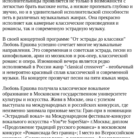
исполнительницы проявляется не только в возможности с
легкостью брать высокие ноты, а низкие пропевать глубоко и
звучно, но и в удивительной исполнительской способности
петь в различных музыкальных жанрах. Она прекрасно
исполняет как камерные классические произведения и
романсы, так и современную эстрадную музыку.
В своей концертной программе "От эстрады до классики"
Любовь Ершова успешно сочетает многие музыкальные
направления. Это современная и советская эстрада, песни из
кинофильмов, арии из мюзиклов и рок-опер, классический
романс и опера. Изюминкой вечера является редко
исполняемый в России жанр "classical crossover" - необычный
и невероятно красивый сплав классической и современной
музыки. На концерте прозвучат песни на пяти языках мира.
Любовь Ершова получила классическое вокальное
образование в Московском государственном университете
культуры и искусства. Живя в Москве, она с успехом
выступала на международных и российских конкурсах, где
неизменно занимала призовые места: Гран-при в номинации
«Эстрадный вокал» на Международном фестивале-конкурсе
вокального искусства «You*re SuperStar» г.Москва; диплом
«Продолжение традиций русского романса» в московском
конкурсе «Романсиада без границ»; I место во Всероссийском