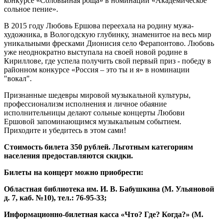
конкурсе «Соловьиная роща» в номинации «Академическое
сольное пение».
В 2015 году Любовь Ершова переехала на родину мужа-
художника, в Вологодскую глубинку, знаменитое на весь мир
уникальными фресками Дионисия село Ферапонтово. Любовь
уже неоднократно выступала на своей новой родине в
Кириллове, где успела получить свой первый приз - победу в
районном конкурсе «Россия – это ты и я» в номинации
"вокал".
Признанные шедевры мировой музыкальной культуры,
профессионализм исполнения и личное обаяние
исполнительницы делают сольные концерты Любови
Ершовой запоминающимся музыкальным событием.
Приходите и убедитесь в этом сами!
Стоимость билета 350 рублей. Льготным категориям
населения предоставляются скидки.
Билеты на концерт можно приобрести:
Областная библиотека им. И. В. Бабушкина (М. Ульяновой
д. 7, каб. №10), тел.: 76-95-33;
Информационно-билетная касса «Что? Где? Когда?» (М.