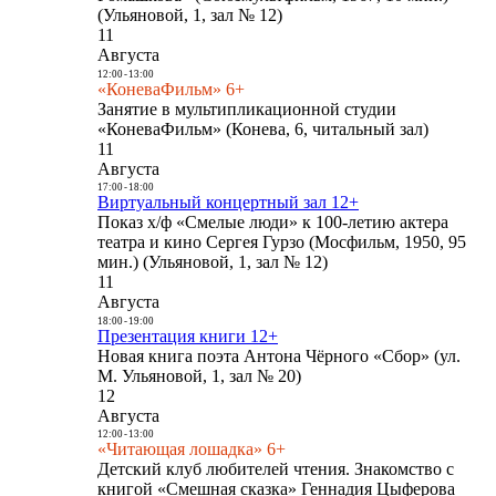
(Ульяновой, 1, зал № 12)
11
Августа
12:00
-
13:00
«КоневаФильм» 6+
Занятие в мультипликационной студии
«КоневаФильм» (Конева, 6, читальный зал)
11
Августа
17:00
-
18:00
Виртуальный концертный зал 12+
Показ х/ф «Смелые люди» к 100-летию актера
театра и кино Сергея Гурзо (Мосфильм, 1950, 95
мин.) (Ульяновой, 1, зал № 12)
11
Августа
18:00
-
19:00
Презентация книги 12+
Новая книга поэта Антона Чёрного «Сбор» (ул.
М. Ульяновой, 1, зал № 20)
12
Августа
12:00
-
13:00
«Читающая лошадка» 6+
Детский клуб любителей чтения. Знакомство с
книгой «Смешная сказка» Геннадия Цыферова