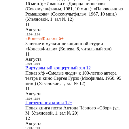
16 мин.); «Ивашка из Дворца пионеров»
(Союзмультфильм, 1981, 10 мин.); «Паровозик из
Ромашкова» (Союзмультфильм, 1967, 10 мин.)
(Ульяновой, 1, зал № 12)
11
Августа
12:00
-
13:00
«КоневаФильм» 6+
Занятие в мультипликационной студии
«КоневаФильм» (Конева, 6, читальный зал)
11
Августа
17:00
-
18:00
Виртуальный концертный зал 12+
Показ х/ф «Смелые люди» к 100-летию актера
театра и кино Сергея Гурзо (Мосфильм, 1950, 95
мин.) (Ульяновой, 1, зал № 12)
11
Августа
18:00
-
19:00
Презентация книги 12+
Новая книга поэта Антона Чёрного «Сбор» (ул.
М. Ульяновой, 1, зал № 20)
12
Августа
12:00
-
13:00