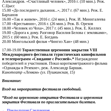
Александров. «Счастливый человек», 2016 г. (10 мин.). Реж.
С.Цысс
15.00 «До последнего дыхания...», 2017 г. (67 мин.). Реж. Е.
Барханов
16.00 «Так и живем», 2016 г. (24 мин.). Реж. И. Минигалеева
17.00 «Крестьянин», 2016 г. (26 мин.). Реж. В. Орехов
18.00 «Человек из Чоха», 2017 г. (45 мин.). Реж. Е. Киллих
19.00 «Дорога к дому. Разговор Василия Белова с земляками»,
2015 г. (60 мин.). Реж. Е. Богдань
20.00 Монгольский фильм «Чингиз Хан» (48 мин.)
17.00-19.00
Торжественная церемония закрытия
VIII
Международного фестиваля туристических кинофильмов
и телепрограмм «Свидание с Россией».*
Награждение
победителей и участников. Показ короткометражного фильма
«Однажды в Резекне», реж. Александр Баршак.
Кинотеатр «Ленком» (ул. Пушкинская, 15)
Внимание:
Вход на мероприятия фестиваля свободный.
*Вход на церемонию открытия Фестиваля и церемония
закрытия Фестиваля по пригласительным билетам.
←
Предыдущая
Следующая
→