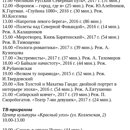
11.00 «Великий Русский Северный путь», 2017 г. (51 мин.)
12.00 «Воронеж – город, где я» (25 мин.). Реж. Ю.Алейников,
К.Гортман. «Глубина 1080», 2016 г. (30 мин.). Реж.
Ю.Киселева
13.00 «Напротив левого берега», 2016 г. (86 мин.)
14.00 «Полеты над Северной Фиваидой», 2016 г. (14 мин.).
Реж. А.Калашников
15.00 «Миротворец. Князь Барятинский», 2017 г. (54 мин.)
Реж. В.Тимощенко
16.00 «Геологи-романтики». 2017 г. (39 мин.). Реж. А.
Кузнецова
17.00 «Экстремисты», 2017 г. (37 мин.). Реж. А. Тихомиров
18.00 «О Байкале начистоту», 2016 г. (44 мин.). Реж.
Я.Рубановская
19.00 «Велком ту пирамида», 2015 г. (52 мин.). Реж.
И.Твердовский
20.00 «Лев Толстой и Махатма Ганди: двойной портрет в
интерьере эпохи», 2016 г. (54 мин.). Реж. А.Евтушенко
21.00 «Сибирский ковчег», 2017 г. (19 мин.) Реж. П.
Скоробогатов. «Театр 7-ми девушек», 2017 г. (24 мин.).
ТВ-программа
Центр культуры «Красный угол»
(ул. Козленская, 2)
10.00-13.00
10.00 «Сесиль в стране Чудес» (44 мин.)