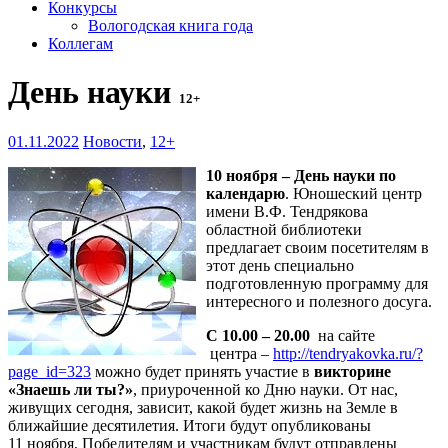
Конкурсы
Вологодская книга года
Коллегам
День науки
12+
01.11.2022
Новости
,
12+
10 ноября – День науки по
календарю
. Юношеский центр
имени В.Ф. Тендрякова
областной библиотеки
предлагает своим посетителям в
этот день специально
подготовленную программу для
интересного и полезного досуга.
С 10.00 – 20.00
на сайте
центра –
http://tendryakovka.ru/?
page_id=323
можно будет принять участие в
викторине
«Знаешь ли ты?»
, приуроченной ко Дню науки. От нас,
живущих сегодня, зависит, какой будет жизнь на Земле в
ближайшие десятилетия. Итоги будут опубликованы
11 ноября. Победителям и участникам будут отправлены