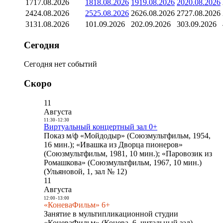
17
17.08.2026
18
18.08.2026
19
19.08.2026
20
20.08.2026
24
24.08.2026
25
25.08.2026
26
26.08.2026
27
27.08.2026
31
31.08.2026
1
01.09.2026
2
02.09.2026
3
03.09.2026
Сегодня
Сегодня нет событий
Скоро
11
Августа
11:30
-
12:30
Виртуальный концертный зал 0+
Показ м/ф «Мойдодыр» (Союзмультфильм, 1954,
16 мин.); «Ивашка из Дворца пионеров»
(Союзмультфильм, 1981, 10 мин.); «Паровозик из
Ромашкова» (Союзмультфильм, 1967, 10 мин.)
(Ульяновой, 1, зал № 12)
11
Августа
12:00
-
13:00
«КоневаФильм» 6+
Занятие в мультипликационной студии
«КоневаФильм» (Конева, 6, читальный зал)