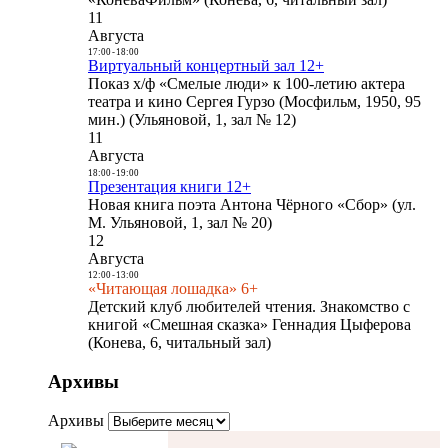
11
Августа
17:00
-
18:00
Виртуальный концертный зал 12+
Показ х/ф «Смелые люди» к 100-летию актера
театра и кино Сергея Гурзо (Мосфильм, 1950, 95
мин.) (Ульяновой, 1, зал № 12)
11
Августа
18:00
-
19:00
Презентация книги 12+
Новая книга поэта Антона Чёрного «Сбор» (ул.
М. Ульяновой, 1, зал № 20)
12
Августа
12:00
-
13:00
«Читающая лошадка» 6+
Детский клуб любителей чтения. Знакомство с
книгой «Смешная сказка» Геннадия Цыферова
(Конева, 6, читальный зал)
Архивы
Архивы