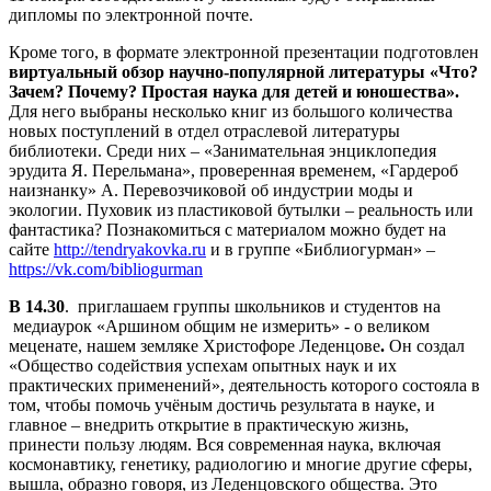
дипломы по электронной почте.
Кроме того, в формате электронной презентации подготовлен
виртуальный обзор научно-популярной литературы «Что?
Зачем? Почему?
Простая наука для детей и юношества».
Для него выбраны несколько книг из большого количества
новых поступлений в отдел отраслевой литературы
библиотеки. Среди них – «Занимательная энциклопедия
эрудита Я. Перельмана», проверенная временем, «Гардероб
наизнанку» А. Перевозчиковой об индустрии моды и
экологии. Пуховик из пластиковой бутылки – реальность или
фантастика? Познакомиться с материалом можно будет на
сайте
http://tendryakovka.ru
и в группе «Библиогурман» –
https://vk.com/bibliogurman
В 14.30
.
приглашаем группы школьников и студентов на
медиаурок «Аршином общим не измерить» - о великом
меценате, нашем земляке Христофоре Леденцове
.
Он создал
«Общество содействия успехам опытных наук и их
практических применений», деятельность которого состояла в
том, чтобы помочь учёным достичь результата в науке, и
главное – внедрить открытие в практическую жизнь,
принести пользу людям. Вся современная наука, включая
космонавтику, генетику, радиологию и многие другие сферы,
вышла, образно говоря, из Леденцовского общества. Это