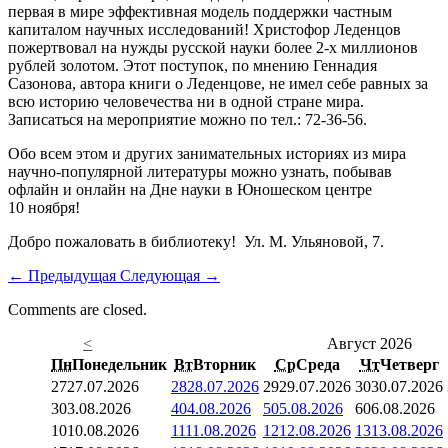
первая в мире эффективная модель поддержки частным
капиталом научных исследований! Христофор Леденцов
пожертвовал на нужды русской науки более 2-х миллионов
рублей золотом. Этот поступок, по мнению Геннадия
Сазонова, автора книги о Леденцове, не имел себе равных за
всю историю человечества ни в одной стране мира.
Записаться на мероприятие можно по тел.: 72-36-56.
Обо всем этом и других занимательных историях из мира
научно-популярной литературы можно узнать, побывав
офлайн и онлайн на Дне науки в Юношеском центре
10 ноября!
Добро пожаловать в библиотеку! Ул. М. Ульяновой, 7.
←
Предыдущая
Следующая
→
Comments are closed.
<
Август 2026
Пн
Понедельник
Вт
Вторник
Ср
Среда
Чт
Четверг
27
27.07.2026
28
28.07.2026
29
29.07.2026
30
30.07.2026
3
03.08.2026
4
04.08.2026
5
05.08.2026
6
06.08.2026
10
10.08.2026
11
11.08.2026
12
12.08.2026
13
13.08.2026