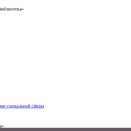
библиотека»
иями социальной сферы
а»