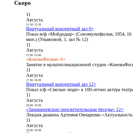
Скоро
11
Августа
11:30
-
12:30
Виртуальный концертный зал 0+
Показ м/ф «Мойдодыр» (Союзмультфильм, 1954, 16 
мин.) (Ульяновой, 1, зал № 12)
11
Августа
12:00
-
13:00
«КоневаФильм» 6+
Занятие в мультипликационной студии «КоневаФиль
11
Августа
17:00
-
18:00
Виртуальный концертный зал 12+
Показ х/ф «Смелые люди» к 100-летию актера театра
11
Августа
18:00
-
19:00
«Заоникиевские просветительские беседы» 12+
Лекция диакона Артемия Овчаренко «Актуальность 
11
Августа
18:00
-
19:00