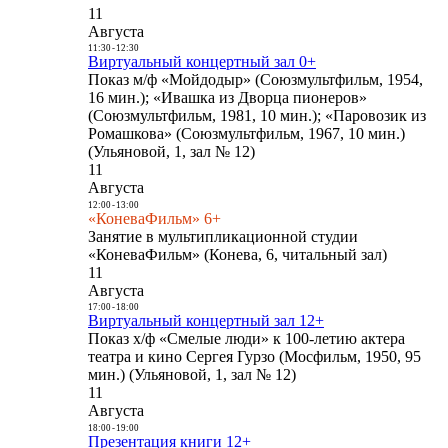
11
Августа
11:30
-
12:30
Виртуальный концертный зал 0+
Показ м/ф «Мойдодыр» (Союзмультфильм, 1954,
16 мин.); «Ивашка из Дворца пионеров»
(Союзмультфильм, 1981, 10 мин.); «Паровозик из
Ромашкова» (Союзмультфильм, 1967, 10 мин.)
(Ульяновой, 1, зал № 12)
11
Августа
12:00
-
13:00
«КоневаФильм» 6+
Занятие в мультипликационной студии
«КоневаФильм» (Конева, 6, читальный зал)
11
Августа
17:00
-
18:00
Виртуальный концертный зал 12+
Показ х/ф «Смелые люди» к 100-летию актера
театра и кино Сергея Гурзо (Мосфильм, 1950, 95
мин.) (Ульяновой, 1, зал № 12)
11
Августа
18:00
-
19:00
Презентация книги 12+