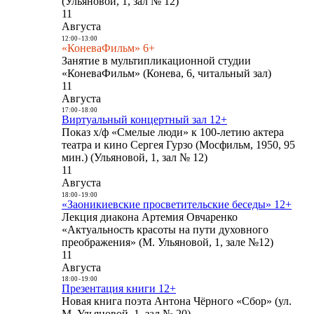
(Ульяновой, 1, зал № 12)
11
Августа
12:00
-
13:00
«КоневаФильм» 6+
Занятие в мультипликационной студии
«КоневаФильм» (Конева, 6, читальный зал)
11
Августа
17:00
-
18:00
Виртуальный концертный зал 12+
Показ х/ф «Смелые люди» к 100-летию актера
театра и кино Сергея Гурзо (Мосфильм, 1950, 95
мин.) (Ульяновой, 1, зал № 12)
11
Августа
18:00
-
19:00
«Заоникиевские просветительские беседы» 12+
Лекция диакона Артемия Овчаренко
«Актуальность красоты на пути духовного
преображения» (М. Ульяновой, 1, зале №12)
11
Августа
18:00
-
19:00
Презентация книги 12+
Новая книга поэта Антона Чёрного «Сбор» (ул.
М. Ульяновой, 1, зал № 20)