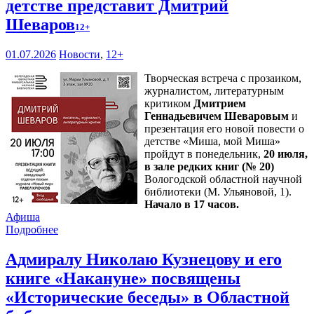
детстве представит Дмитрий
Шеваров
12+
01.07.2026
Новости
,
12+
Творческая встреча с прозаиком,
журналистом, литературным
критиком
Дмитрием
Геннадьевичем Шеваровым
и
презентация его новой повести о
детстве «Миша, мой Миша»
пройдут в понедельник,
20 июля,
в зале редких книг (№ 20)
Вологодской областной научной
библиотеки (М. Ульяновой, 1).
Начало в 17 часов.
Афиша
Подробнее
Адмиралу Николаю Кузнецову и его
книге «Накануне» посвящены
«Исторические беседы» в Областной