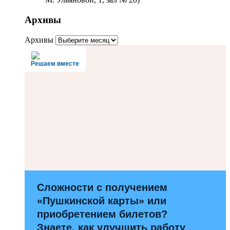
Архивы
Архивы
Решаем вместе
Сложности с получением
«Пушкинской карты» или
приобретением билетов?
Знаете, как улучшить работу