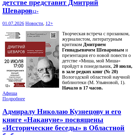
детстве представит Дмитрий
Шеваров
12+
01.07.2026
Новости
,
12+
Творческая встреча с прозаиком,
журналистом, литературным
критиком
Дмитрием
Геннадьевичем Шеваровым
и
презентация его новой повести о
детстве «Миша, мой Миша»
пройдут в понедельник,
20 июля,
в зале редких книг (№ 20)
Вологодской областной научной
библиотеки (М. Ульяновой, 1).
Начало в 17 часов.
Афиша
Подробнее
Адмиралу Николаю Кузнецову и его
книге «Накануне» посвящены
«Исторические беседы» в Областной