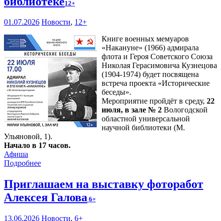
библиотеке
12+
01.07.2026
Новости
,
12+
Книге военных мемуаров
«Накануне» (1966) адмирала
флота и Героя Советского Союза
Николая Герасимовича Кузнецова
(1904-1974) будет посвящена
встреча проекта «Исторические
беседы».
Мероприятие пройдёт в среду,
22
июля, в зале № 2
Вологодской
областной универсальной
научной библиотеки (М.
Ульяновой, 1).
Начало в 17 часов.
Афиша
Подробнее
Приглашаем на выставку фоторабот
Алексея Галова
6+
13.06.2026
Новости
,
6+