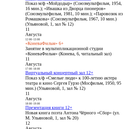
Показ м/ф «Мойдодыр» (Союзмультфильм, 1954,
16 мин.); «Ивашка из Дворца пионеров»
(Союзмультфильм, 1981, 10 мин.); «Паровозик из
Ромашкова» (Союзмультфильм, 1967, 10 мин.)
(Ульяновой, 1, зал № 12)
11
Августа
12:00
-
13:00
«КоневаФильм» 6+
Занятие в мультипликационной студии
«КоневаФильм» (Конева, 6, читальный зал)
11
Августа
17:00
-
18:00
Виртуальный концертный зал 12+
Показ х/ф «Смелые люди» к 100-летию актера
театра и кино Сергея Гурзо (Мосфильм, 1950, 95
мин.) (Ульяновой, 1, зал № 12)
11
Августа
18:00
-
19:00
Презентация книги 12+
Новая книга поэта Антона Чёрного «Сбор» (ул.
М. Ульяновой, 1, зал № 20)
12
Августа