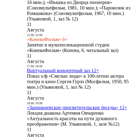
16 мин.); «Ивашка из Дворца пионеров»
(Союзмультфильм, 1981, 10 мин.); «Паровозик из
Ромашкова» (Союзмультфильм, 1967, 10 мин.)
(Ульяновой, 1, зал № 12)
11
Августа
12:00
-
13:00
«КоневаФильм» 6+
Занятие в мультипликационной студии
«КоневаФильм» (Конева, 6, читальный зал)
11
Августа
17:00
-
18:00
Виртуальный концертный зал 12+
Показ х/ф «Смелые люди» к 100-летию актера
театра и кино Сергея Гурзо (Мосфильм, 1950, 95
мин.) (Ульяновой, 1, зал № 12)
11
Августа
18:00
-
19:00
«Заоникиевские просветительские беседы» 12+
Лекция диакона Артемия Овчаренко
«Актуальность красоты на пути духовного
преображения» (М. Ульяновой, 1, зале №12)
11
Августа