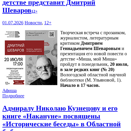
детстве представит Дмитрий
Шеваров
12+
01.07.2026
Новости
,
12+
Творческая встреча с прозаиком,
журналистом, литературным
критиком
Дмитрием
Геннадьевичем Шеваровым
и
презентация его новой повести о
детстве «Миша, мой Миша»
пройдут в понедельник,
20 июля,
в зале редких книг (№ 20)
Вологодской областной научной
библиотеки (М. Ульяновой, 1).
Начало в 17 часов.
Афиша
Подробнее
Адмиралу Николаю Кузнецову и его
книге «Накануне» посвящены
«Исторические беседы» в Областной