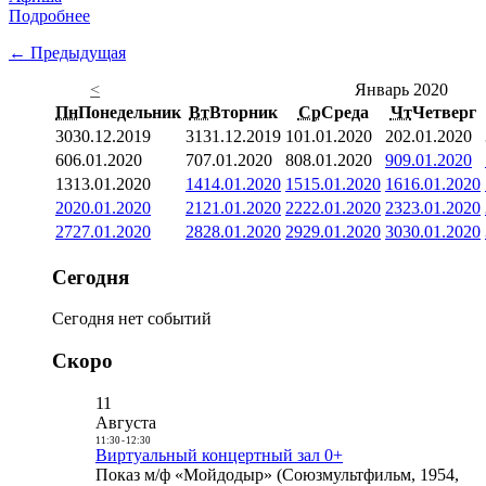
Подробнее
← Предыдущая
<
Январь 2020
Пн
Понедельник
Вт
Вторник
Ср
Среда
Чт
Четверг
30
30.12.2019
31
31.12.2019
1
01.01.2020
2
02.01.2020
6
06.01.2020
7
07.01.2020
8
08.01.2020
9
09.01.2020
13
13.01.2020
14
14.01.2020
15
15.01.2020
16
16.01.2020
20
20.01.2020
21
21.01.2020
22
22.01.2020
23
23.01.2020
27
27.01.2020
28
28.01.2020
29
29.01.2020
30
30.01.2020
Сегодня
Сегодня нет событий
Скоро
11
Августа
11:30
-
12:30
Виртуальный концертный зал 0+
Показ м/ф «Мойдодыр» (Союзмультфильм, 1954,