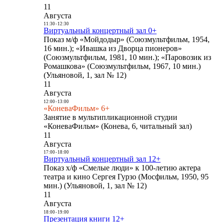
11
Августа
11:30
-
12:30
Виртуальный концертный зал 0+
Показ м/ф «Мойдодыр» (Союзмультфильм, 1954,
16 мин.); «Ивашка из Дворца пионеров»
(Союзмультфильм, 1981, 10 мин.); «Паровозик из
Ромашкова» (Союзмультфильм, 1967, 10 мин.)
(Ульяновой, 1, зал № 12)
11
Августа
12:00
-
13:00
«КоневаФильм» 6+
Занятие в мультипликационной студии
«КоневаФильм» (Конева, 6, читальный зал)
11
Августа
17:00
-
18:00
Виртуальный концертный зал 12+
Показ х/ф «Смелые люди» к 100-летию актера
театра и кино Сергея Гурзо (Мосфильм, 1950, 95
мин.) (Ульяновой, 1, зал № 12)
11
Августа
18:00
-
19:00
Презентация книги 12+