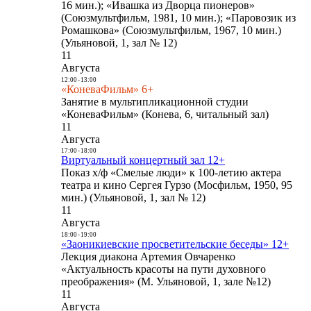
16 мин.); «Ивашка из Дворца пионеров»
(Союзмультфильм, 1981, 10 мин.); «Паровозик из
Ромашкова» (Союзмультфильм, 1967, 10 мин.)
(Ульяновой, 1, зал № 12)
11
Августа
12:00
-
13:00
«КоневаФильм» 6+
Занятие в мультипликационной студии
«КоневаФильм» (Конева, 6, читальный зал)
11
Августа
17:00
-
18:00
Виртуальный концертный зал 12+
Показ х/ф «Смелые люди» к 100-летию актера
театра и кино Сергея Гурзо (Мосфильм, 1950, 95
мин.) (Ульяновой, 1, зал № 12)
11
Августа
18:00
-
19:00
«Заоникиевские просветительские беседы» 12+
Лекция диакона Артемия Овчаренко
«Актуальность красоты на пути духовного
преображения» (М. Ульяновой, 1, зале №12)
11
Августа