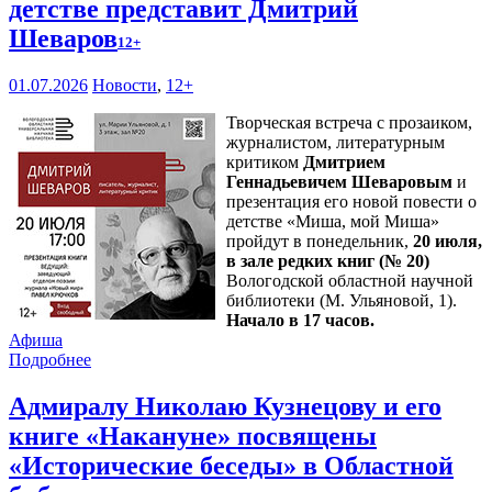
детстве представит Дмитрий
Шеваров
12+
01.07.2026
Новости
,
12+
Творческая встреча с прозаиком,
журналистом, литературным
критиком
Дмитрием
Геннадьевичем Шеваровым
и
презентация его новой повести о
детстве «Миша, мой Миша»
пройдут в понедельник,
20 июля,
в зале редких книг (№ 20)
Вологодской областной научной
библиотеки (М. Ульяновой, 1).
Начало в 17 часов.
Афиша
Подробнее
Адмиралу Николаю Кузнецову и его
книге «Накануне» посвящены
«Исторические беседы» в Областной