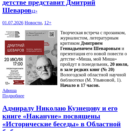
детстве представит Дмитрий
Шеваров
12+
01.07.2026
Новости
,
12+
Творческая встреча с прозаиком,
журналистом, литературным
критиком
Дмитрием
Геннадьевичем Шеваровым
и
презентация его новой повести о
детстве «Миша, мой Миша»
пройдут в понедельник,
20 июля,
в зале редких книг (№ 20)
Вологодской областной научной
библиотеки (М. Ульяновой, 1).
Начало в 17 часов.
Афиша
Подробнее
Адмиралу Николаю Кузнецову и его
книге «Накануне» посвящены
«Исторические беседы» в Областной