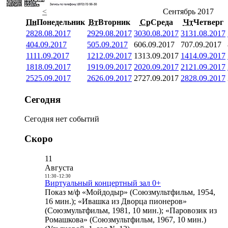
<
Сентябрь 2017
Пн
Понедельник
Вт
Вторник
Ср
Среда
Чт
Четверг
28
28.08.2017
29
29.08.2017
30
30.08.2017
31
31.08.2017
4
04.09.2017
5
05.09.2017
6
06.09.2017
7
07.09.2017
11
11.09.2017
12
12.09.2017
13
13.09.2017
14
14.09.2017
18
18.09.2017
19
19.09.2017
20
20.09.2017
21
21.09.2017
25
25.09.2017
26
26.09.2017
27
27.09.2017
28
28.09.2017
Сегодня
Сегодня нет событий
Скоро
11
Августа
11:30
-
12:30
Виртуальный концертный зал 0+
Показ м/ф «Мойдодыр» (Союзмультфильм, 1954,
16 мин.); «Ивашка из Дворца пионеров»
(Союзмультфильм, 1981, 10 мин.); «Паровозик из
Ромашкова» (Союзмультфильм, 1967, 10 мин.)