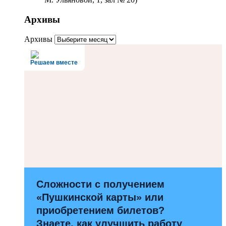
Архивы
Архивы
Решаем вместе
Сложности с получением
«Пушкинской карты» или
приобретением билетов?
Знаете, как улучшить работу