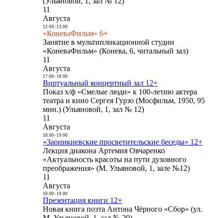
(Ульяновой, 1, зал № 12)
11
Августа
12:00
-
13:00
«КоневаФильм» 6+
Занятие в мультипликационной студии
«КоневаФильм» (Конева, 6, читальный зал)
11
Августа
17:00
-
18:00
Виртуальный концертный зал 12+
Показ х/ф «Смелые люди» к 100-летию актера
театра и кино Сергея Гурзо (Мосфильм, 1950, 95
мин.) (Ульяновой, 1, зал № 12)
11
Августа
18:00
-
19:00
«Заоникиевские просветительские беседы» 12+
Лекция диакона Артемия Овчаренко
«Актуальность красоты на пути духовного
преображения» (М. Ульяновой, 1, зале №12)
11
Августа
18:00
-
19:00
Презентация книги 12+
Новая книга поэта Антона Чёрного «Сбор» (ул.
М. Ульяновой, 1, зал № 20)