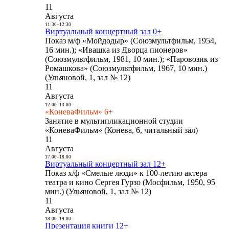
11
Августа
11:30
-
12:30
Виртуальный концертный зал 0+
Показ м/ф «Мойдодыр» (Союзмультфильм, 1954,
16 мин.); «Ивашка из Дворца пионеров»
(Союзмультфильм, 1981, 10 мин.); «Паровозик из
Ромашкова» (Союзмультфильм, 1967, 10 мин.)
(Ульяновой, 1, зал № 12)
11
Августа
12:00
-
13:00
«КоневаФильм» 6+
Занятие в мультипликационной студии
«КоневаФильм» (Конева, 6, читальный зал)
11
Августа
17:00
-
18:00
Виртуальный концертный зал 12+
Показ х/ф «Смелые люди» к 100-летию актера
театра и кино Сергея Гурзо (Мосфильм, 1950, 95
мин.) (Ульяновой, 1, зал № 12)
11
Августа
18:00
-
19:00
Презентация книги 12+