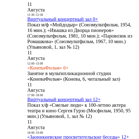
11
Августа
11:30
-
12:30
Виртуальный концертный зал 0+
Показ м/ф «Мойдодыр» (Союзмультфильм, 1954,
16 мин.); «Ивашка из Дворца пионеров»
(Союзмультфильм, 1981, 10 мин.); «Паровозик из
Ромашкова» (Союзмультфильм, 1967, 10 мин.)
(Ульяновой, 1, зал № 12)
11
Августа
12:00
-
13:00
«КоневаФильм» 6+
Занятие в мультипликационной студии
«КоневаФильм» (Конева, 6, читальный зал)
11
Августа
17:00
-
18:00
Виртуальный концертный зал 12+
Показ х/ф «Смелые люди» к 100-летию актера
театра и кино Сергея Гурзо (Мосфильм, 1950, 95
мин.) (Ульяновой, 1, зал № 12)
11
Августа
18:00
-
19:00
«Заоникиевские просветительские беседы» 12+