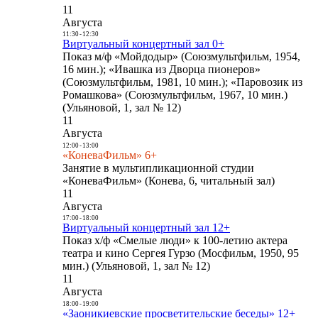
11
Августа
11:30
-
12:30
Виртуальный концертный зал 0+
Показ м/ф «Мойдодыр» (Союзмультфильм, 1954,
16 мин.); «Ивашка из Дворца пионеров»
(Союзмультфильм, 1981, 10 мин.); «Паровозик из
Ромашкова» (Союзмультфильм, 1967, 10 мин.)
(Ульяновой, 1, зал № 12)
11
Августа
12:00
-
13:00
«КоневаФильм» 6+
Занятие в мультипликационной студии
«КоневаФильм» (Конева, 6, читальный зал)
11
Августа
17:00
-
18:00
Виртуальный концертный зал 12+
Показ х/ф «Смелые люди» к 100-летию актера
театра и кино Сергея Гурзо (Мосфильм, 1950, 95
мин.) (Ульяновой, 1, зал № 12)
11
Августа
18:00
-
19:00
«Заоникиевские просветительские беседы» 12+