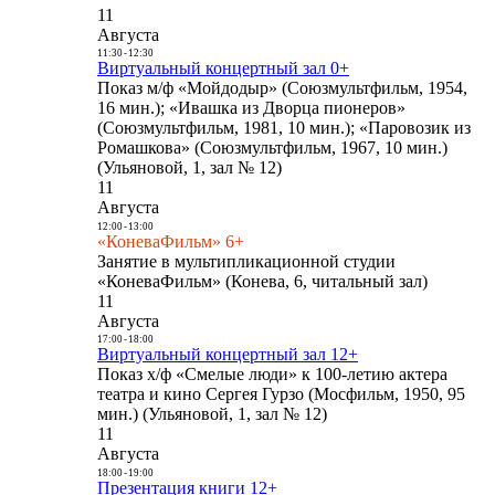
11
Августа
11:30
-
12:30
Виртуальный концертный зал 0+
Показ м/ф «Мойдодыр» (Союзмультфильм, 1954,
16 мин.); «Ивашка из Дворца пионеров»
(Союзмультфильм, 1981, 10 мин.); «Паровозик из
Ромашкова» (Союзмультфильм, 1967, 10 мин.)
(Ульяновой, 1, зал № 12)
11
Августа
12:00
-
13:00
«КоневаФильм» 6+
Занятие в мультипликационной студии
«КоневаФильм» (Конева, 6, читальный зал)
11
Августа
17:00
-
18:00
Виртуальный концертный зал 12+
Показ х/ф «Смелые люди» к 100-летию актера
театра и кино Сергея Гурзо (Мосфильм, 1950, 95
мин.) (Ульяновой, 1, зал № 12)
11
Августа
18:00
-
19:00
Презентация книги 12+